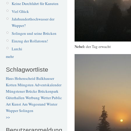
Keine Durchfahrt für Kanuten
Viel Glück
Jahrhunderthochwasser der
Wupper?
Solingen und seine Brücken
Einzug der Rollatoren!
Nebel:
der Tag erwacht
Lurchi
mehr
Schlagwortliste
Haus Hohenscheid
Balkhauser
Kotten
Müngsten
Adventskalender
Müngstener Brücke
Brückenpark
Güterhallen
Werbung
Wetter
Public
Art
Kunst
Am Wegesrand
Winter
Wupper
Solingen
>>
Benutzeranmeldung