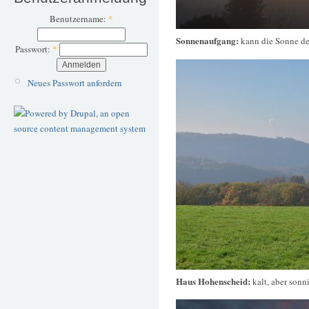
Benutzername:
*
Sonnenaufgang:
kann die Sonne de
Passwort:
*
Neues Passwort anfordern
Haus Hohenscheid:
kalt, aber sonn