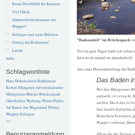
Keine Durchfahrt für Kanuten
Viel Glück
Jahrhunderthochwasser der
Wupper?
Solingen und seine Brücken
"Badeanstalt" im Brückenpark:
i
Einzug der Rollatoren!
Lurchi
Vor ein paar Tagen hatte ich schon
Jetzt noch einmal im amtsdeutsch!
mehr
Aus einer Pressemitteilung der Sta
Schlagwortliste
Das Baden in
Haus Hohenscheid
Balkhauser
Kotten
Müngsten
Adventskalender
Wer den Müngstener Br
Müngstener Brücke
Brückenpark
aufsucht, ist versucht
Güterhallen
Werbung
Wetter
Public
suchen. Doch das ist le
Art
Kunst
Am Wegesrand
Winter
laut Landschaftsplan d
Wupper
Solingen
Remscheid besonders ge
>>
Wupper verboten. Darau
Benutzeranmeldung
Allein die mit Steinen 