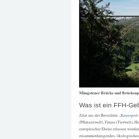
Müngstener Brücke und Brücken
Was ist ein FFH-Ge
Zitat aus der Broschüre
„Kanusport
(Pflanzenwelt), Fauna (Tierwelt), H
europäischer Ebene erlassen worden
zusammenhängendes, ökologisches 