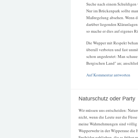
Suche nach einem Schuldigen wä
Nur im Brückenpark sollte man 
Maßregelung absehen. Wenn da
darüber liegenden Kläranlagen
so mache er dies auf eigenes Ri
Die Wupper mit Respekt behande
überall verboten und fast unmö
schon angedeutet: Man schaue
Bergischen Land" an; anschließ
Auf Kommentar antworten
Naturschutz oder Party
Wir müssen uns entscheiden: Naturs
nicht, wenn die Leute nur die Füsse 
meine Wahrnehmungen sind völlig 
Wupperwehr in der Wipperaue die Höl
Freibäder geblieben, die es früher ma