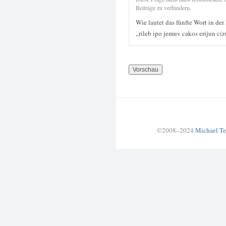
Beiträge zu verhindern.
Wie lautet das fünfte Wort in der
„rileb ipo jemuv cakos erijun ci
©2008–2024
Michael Te