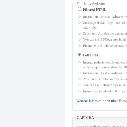
Eingabeformat
Filtered HTML
Internet- und E-Mail-Adressen 
Zulässige HTML-Tags: <a> <em>
<dd> <b>
Zeilen und Absätze werden autom
You can use
BBCode
tags in the
Filtered words will be replaced w
Full HTML
Internal paths in double quotes, 
with the appropriate absolute URL
Internet- und E-Mail-Adressen 
Zeilen und Absätze werden autom
You can use
BBCode
tags in the
Images can be added to this post
Weitere Informationen über Form
CAPTCHA
Diese Frage dient dazu festzustellen