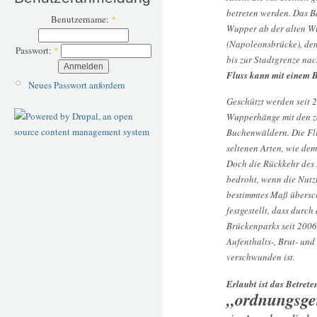
betreten werden. Das Ba
Benutzername:
*
Wupper ab der alten 
(Napoleonsbrücke), den
Passwort:
*
bis zur Stadtgrenze na
Fluss kann mit einem 
Neues Passwort anfordern
Geschützt werden seit 
Wupperhänge mit den z
Buchenwäldern. Die Fli
seltenen Arten, wie de
Doch die Rückkehr des L
bedroht, wenn die Nutz
bestimmtes Maß übersch
festgestellt, dass durch
Brückenparks seit 2006
Aufenthalts-, Brut- un
verschwunden ist.
Erlaubt ist das Betret
„ordnungsge