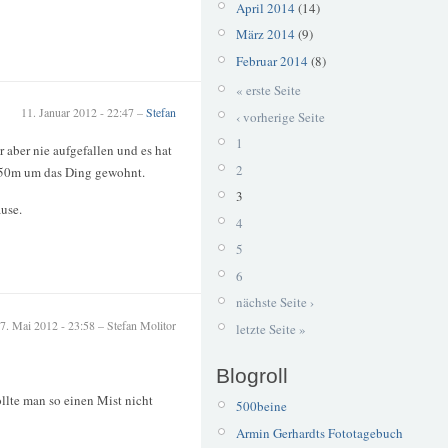
April 2014
(14)
März 2014
(9)
Februar 2014
(8)
« erste Seite
11. Januar 2012 - 22:47 –
Stefan
‹ vorherige Seite
1
r aber nie aufgefallen und es hat
2
 250m um das Ding gewohnt.
3
use.
4
5
6
nächste Seite ›
7. Mai 2012 - 23:58 – Stefan Molitor
letzte Seite »
Blogroll
llte man so einen Mist nicht
500beine
Armin Gerhardts Fototagebuch