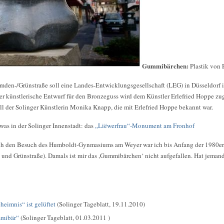
Gummibärchen:
Plastik von 
mden-/Grünstraße soll eine Landes-Entwicklungsgesellschaft (LEG) in Düsseldorf i
Der künstlerische Entwurf für den Bronzeguss wird dem Künstler Erlefried Hoppe zu
l der Solinger Künstlerin Monika Knapp, die mit Erlefried Hoppe bekannt war.
was in der Solinger Innenstadt: das
„Liëwerfrau“-Monument am Fronhof
h den Besuch des Humboldt-Gynmasiums am Weyer war ich bis Anfang der 1980er J
 und Grünstraße). Damals ist mir das ,Gummibärchen‘ nicht aufgefallen. Hat jemand 
eimnis“ ist gelüftet
(Solinger Tageblatt, 19.11.2010)
mmibär“
(Solinger Tageblatt, 01.03.2011 )