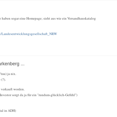
ie haben sogar eine Homepage; sieht aus wie ein Versandhauskatalog
iki/Landesentwicklungsgesellschaft_NRW
rkenberg ...
Frau) ja nix.
 (?).
 verkauft worden.
nvestor sorgt da ja für ein "rundum-glücklich-Gefühl")
tal in ADH)