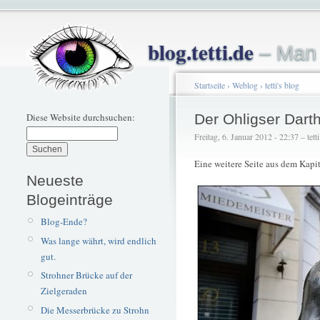
blog.tetti.de
– Man 
Startseite
›
Weblog
›
tetti's blog
Diese Website durchsuchen:
Der Ohligser Dart
Freitag, 6. Januar 2012 - 22:37 – tetti
Eine weitere Seite aus dem Kapi
Neueste
Blogeinträge
Blog-Ende?
Was lange währt, wird endlich
gut.
Strohner Brücke auf der
Zielgeraden
Die Messerbrücke zu Strohn