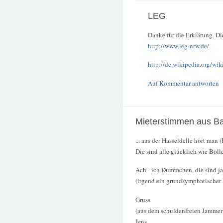
LEG
Danke für die Erklärung. D
http://www.leg-nrw.de/
http://de.wikipedia.org/w
Auf Kommentar antworten
Mieterstimmen aus Ba
... aus der Hasseldelle hört man (
Die sind alle glücklich wie Bolle
Ach - ich Dummchen, die sind ja
(irgend ein grundsymphatischer I
Gruss
(aus dem schuldenfreien Jammer
Jens