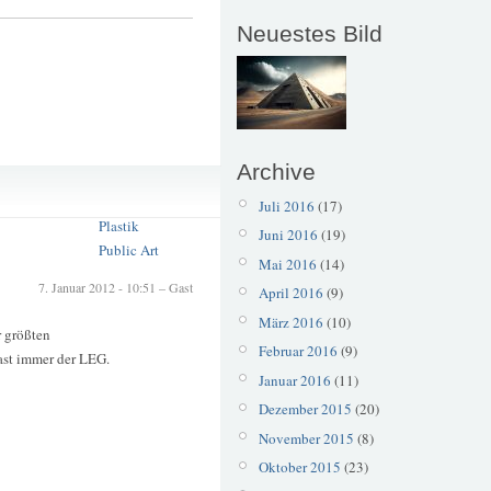
Neuestes Bild
Archive
Erlefried Hoppe
Ohligs
Juli 2016
(17)
Plastik
Juni 2016
(19)
Public Art
Mai 2016
(14)
7. Januar 2012 - 10:51 – Gast
April 2016
(9)
März 2016
(10)
r größten
Februar 2016
(9)
ast immer der LEG.
Januar 2016
(11)
Dezember 2015
(20)
November 2015
(8)
Oktober 2015
(23)