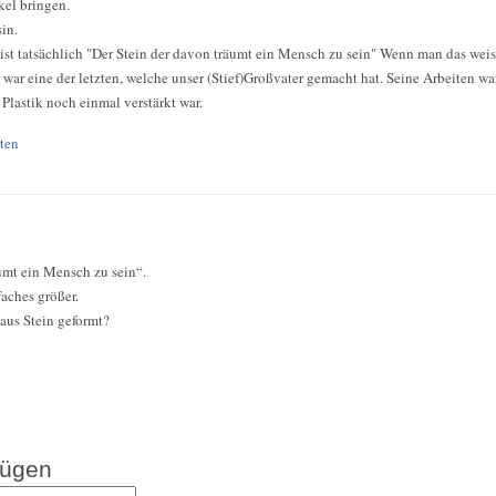
kel bringen.
sin.
st tatsächlich "Der Stein der davon träumt ein Mensch zu sein" Wenn man das weis
 war eine der letzten, welche unser (Stief)Großvater gemacht hat. Seine Arbeiten w
er Plastik noch einmal verstärkt war.
ten
umt ein Mensch zu sein“.
aches größer.
aus Stein geformt?
fügen