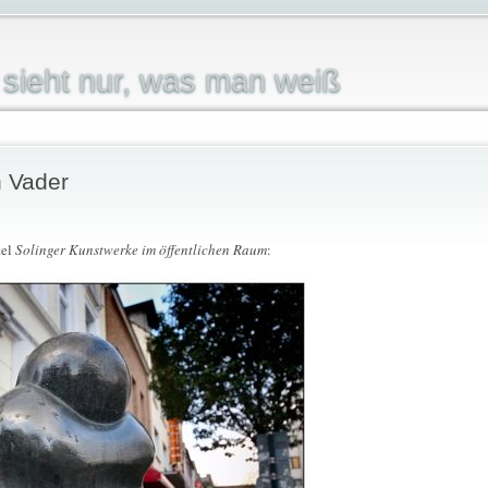
sieht nur, was man weiß
h Vader
tel
Solinger Kunstwerke im öffentlichen Raum
: