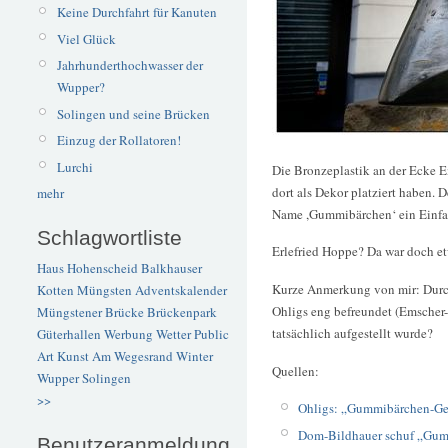
Keine Durchfahrt für Kanuten
Viel Glück
Jahrhunderthochwasser der
Wupper?
Solingen und seine Brücken
Einzug der Rollatoren!
Lurchi
Die Bronzeplastik an der Ecke E
dort als Dekor platziert haben. 
mehr
Name ,Gummibärchen‘ ein Einfal
Schlagwortliste
Erlefried Hoppe? Da war doch et
Haus Hohenscheid
Balkhauser
Kurze Anmerkung von mir: Durc
Kotten
Müngsten
Adventskalender
Ohligs eng befreundet (Emscher-
Müngstener Brücke
Brückenpark
tatsächlich aufgestellt wurde?
Güterhallen
Werbung
Wetter
Public
Art
Kunst
Am Wegesrand
Winter
Quellen:
Wupper
Solingen
>>
Ohligs: „Gummibärchen-Geh
Dom-Bildhauer schuf „Gu
Benutzeranmeldung