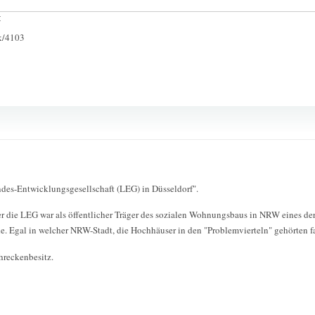
:
ck/4103
andes-Entwicklungsgesellschaft (LEG) in Düsseldorf".
r die LEG war als öffentlicher Träger des sozialen Wohnungsbaus in NRW eines de
Egal in welcher NRW-Stadt, die Hochhäuser in den "Problemvierteln" gehörten f
hreckenbesitz.