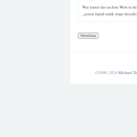
Wie lautet das sechste Wort in d
„jorase fapuh umik wape deyad
©2008–2024
Michael Te