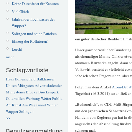
Keine Durchfahrt für Kanuten
Viel Glück
Jahrhunderthochwasser der
Wupper?
Solingen und seine Brücken
ein guter deutscher Reaktor:
Emsl
Einzug der Rollatoren!
Lurchi
Unser ganz persönlicher Bundestag
als ehemaliger Marine-Offizier etwa
mehr
atomaren Bauwerke angeht, dann soll
Schlagwortliste
Volkswirt versteht er vielleicht et
sehe ich schon Fragezeichen, aber v
Haus Hohenscheid
Balkhauser
Kotten
Müngsten
Adventskalender
Folgt man dem Artikel
Atom-Debatt
Müngstener Brücke
Brückenpark
Tageblatt (16.3.2011), so entließ 
Güterhallen
Werbung
Wetter
Public
„Bedauerlich“, so CDU-MdB Jürgen
Art
Kunst
Am Wegesrand
Winter
japanischen Schrottreakt
mit den
Wupper
Solingen
Handeln von Regierungen hat in di
>>
angesichts der Abschaltung für drei
Benutzeranmeldung
schauen mal.“