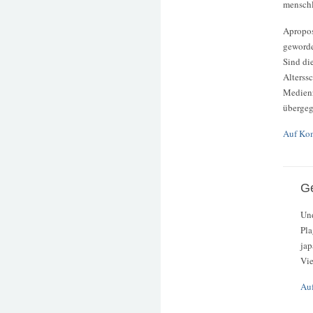
menschl
Apropos
geworde
Sind di
Alterss
Medien
überge
Auf Ko
G
Und
Pla
jap
Vie
Au