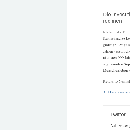
Die Investi
rechnen
Ich habe die Befü
Kernschmelze kom
grausige Ereigni
Jahren versproche
nächsten 999 Jah
sogenannten Sup
Menschenleben vo
Return to Normal
Auf Kommentar 
Twitter
Auf Twitter 