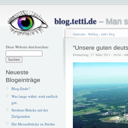
blog.tetti.de
– Man s
Startseite
›
Weblog
›
tetti's blog
Diese Website durchsuchen:
"Unsere guten deut
Donnerstag, 17. März 2011 - 16:04 – tett
Neueste
Blogeinträge
Blog-Ende?
Was lange währt, wird endlich
gut.
Strohner Brücke auf der
Zielgeraden
Die Messerbrücke zu Strohn