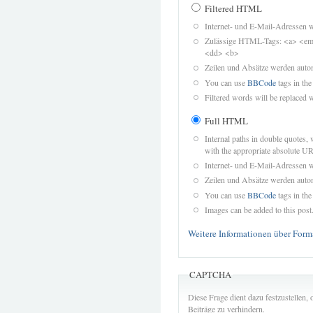
Filtered HTML
Internet- und E-Mail-Adressen 
Zulässige HTML-Tags: <a> <em>
<dd> <b>
Zeilen und Absätze werden autom
You can use
BBCode
tags in the
Filtered words will be replaced w
Full HTML
Internal paths in double quotes, 
with the appropriate absolute URL
Internet- und E-Mail-Adressen 
Zeilen und Absätze werden autom
You can use
BBCode
tags in the
Images can be added to this post
Weitere Informationen über Form
CAPTCHA
Diese Frage dient dazu festzustellen
Beiträge zu verhindern.