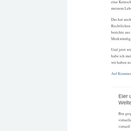
eine Kernsc
meinem Leben
Das hat auch
Rechtlichen 
berichte aus
Merkwürdig, 
Und jetzt wi
habe ich mei
wir haben no
Auf Kommen
Eier 
Welt
Bin ges
virtuell
virtuell