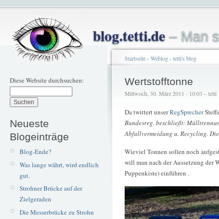
blog.tetti.de
– Man s
Startseite
›
Weblog
›
tetti's blog
Diese Website durchsuchen:
Wertstofftonne
Mittwoch, 30. März 2011 - 10:03 – tetti
Da twittert unser
RegSprecher
Steff
Neueste
Bundesreg. beschließt: Mülltrennun
Abfallvermeidung u. Recycling. Die
Blogeinträge
Blog-Ende?
Wieviel Tonnen sollen noch aufgest
will man nach der Aussetzung der W
Was lange währt, wird endlich
Puppenkiste) einführen .
gut.
Strohner Brücke auf der
Zielgeraden
Die Messerbrücke zu Strohn