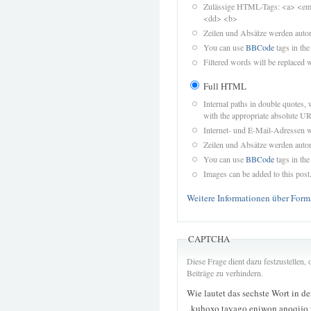
Zulässige HTML-Tags: <a> <em>
<dd> <b>
Zeilen und Absätze werden autom
You can use
BBCode
tags in the
Filtered words will be replaced w
Full HTML
Internal paths in double quotes, 
with the appropriate absolute URL
Internet- und E-Mail-Adressen 
Zeilen und Absätze werden autom
You can use
BBCode
tags in the
Images can be added to this post
Weitere Informationen über Form
CAPTCHA
Diese Frage dient dazu festzustellen
Beiträge zu verhindern.
Wie lautet das sechste Wort in d
„kuhoxo tayago eniwon anoqijo 