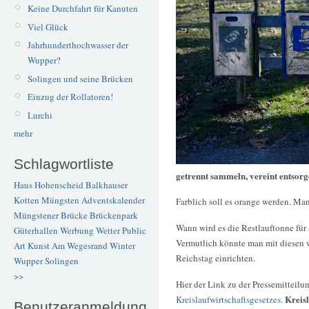
Keine Durchfahrt für Kanuten
Viel Glück
Jahrhunderthochwasser der
Wupper?
Solingen und seine Brücken
Einzug der Rollatoren!
Lurchi
mehr
Schlagwortliste
getrennt sammeln, vereint entsor
Haus Hohenscheid
Balkhauser
Kotten
Müngsten
Adventskalender
Farblich soll es orange werden. Man
Müngstener Brücke
Brückenpark
Wann wird es die Restlauftonne für
Güterhallen
Werbung
Wetter
Public
Vermutlich könnte man mit diesen
Art
Kunst
Am Wegesrand
Winter
Reichstag einrichten.
Wupper
Solingen
>>
Hier der Link zu der Pressemitteilu
Kreisl
Kreislaufwirtschaftsgesetzes
.
Benutzeranmeldung