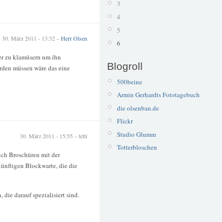
3
4
5
30. März 2011 - 13:32 –
Herr Olsen
6
er zu klamüsern um ihn
Blogroll
erden müssen wäre das eine
500beine
Armin Gerhardts Fototagebuch
die olsenban.de
Flickr
Studio Glumm
30. März 2011 - 15:55 – tetti
Totterbloschen
lich Broschüren mit der
ünftigen Blockwarte, die die
die darauf spezialisiert sind.