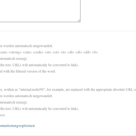
sen werden automatisch umgewandelt.
<em> <strong> <cite> <code> <ul> <ol> <li> <dl> <dt> <dd> <b>
utomatisch erzeugt.
 the text. URLs will automatically be converted to links.
d with the filtered version of the word.
es, written as "internal:node/99", for example, are replaced with the appropriate absolute URL or
sen werden automatisch umgewandelt.
utomatisch erzeugt.
 the text. URLs will automatically be converted to links.
ost.
ormatierungsoptionen