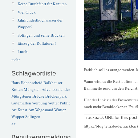
Keine Durchfahrt für Kanuten
Viel Glück
Jahrhunderthochwasser der
Wupper?
Solingen und seine Brücken
Einzug der Rollatoren!
Lurchi
mehr
Farblich soll es orange werden. 
Schlagwortliste
Wann wird es die Restlauftonne 
Haus Hohenscheid
Balkhauser
Bannmeile rund um den Reichsta
Kotten
Müngsten
Adventskalender
Müngstener Brücke
Brückenpark
Hier der Link zu der Pressemitte
Güterhallen
Werbung
Wetter
Public
noch mehr Betablocker an Frau/
Art
Kunst
Am Wegesrand
Winter
Wupper
Solingen
Trackback URL for this post
>>
https://blog.tetti.de/de/trackba
Benutzeranmeldung