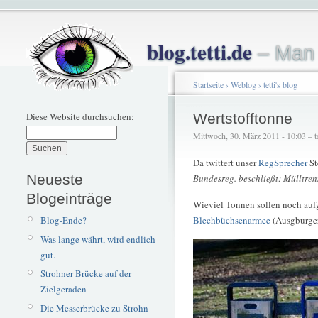
blog.tetti.de
– Man 
Startseite
›
Weblog
›
tetti's blog
Diese Website durchsuchen:
Wertstofftonne
Mittwoch, 30. März 2011 - 10:03 – te
Da twittert unser
RegSprecher
St
Neueste
Bundesreg. beschließt: Mülltren
Blogeinträge
Wieviel Tonnen sollen noch aufg
Blog-Ende?
Blechbüchsenarmee
(Ausgburger
Was lange währt, wird endlich
gut.
Strohner Brücke auf der
Zielgeraden
Die Messerbrücke zu Strohn