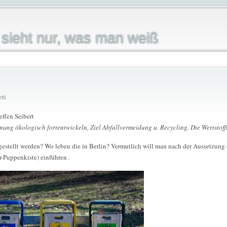
sieht nur, was man weiß
tti
effen Seibert
nung ökologisch fortentwickeln, Ziel Abfallvermeidung u. Recycling. Die Wertstof
estellt werden? Wo leben die in Berlin? Vermutlich will man nach der Aussetzung 
-Puppenkiste) einführen .