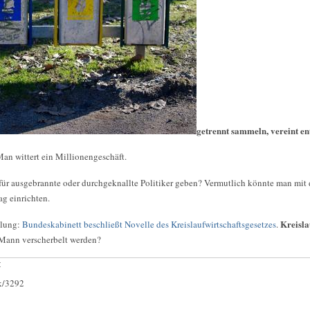
getrennt sammeln, vereint en
Man wittert ein Millionengeschäft.
für ausgebrannte oder durchgeknallte Politiker geben? Vermutlich könnte man mit
g einrichten.
Kreisla
ilung:
Bundeskabinett beschließt Novelle des Kreislaufwirtschaftsgesetzes
.
Mann verscherbelt werden?
:
ck/3292