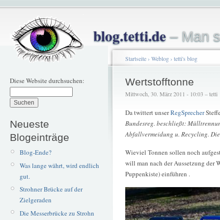
blog.tetti.de
– Man s
Startseite
›
Weblog
›
tetti's blog
Diese Website durchsuchen:
Wertstofftonne
Mittwoch, 30. März 2011 - 10:03 – tetti
Da twittert unser
RegSprecher
Steff
Neueste
Bundesreg. beschließt: Mülltrennun
Abfallvermeidung u. Recycling. Die
Blogeinträge
Blog-Ende?
Wieviel Tonnen sollen noch aufgest
will man nach der Aussetzung der W
Was lange währt, wird endlich
Puppenkiste) einführen .
gut.
Strohner Brücke auf der
Zielgeraden
Die Messerbrücke zu Strohn