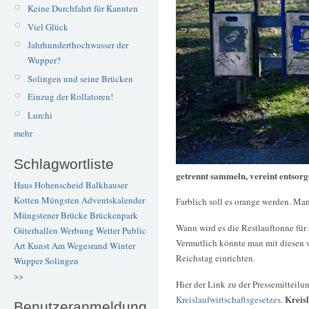
Keine Durchfahrt für Kanuten
Viel Glück
Jahrhunderthochwasser der
Wupper?
Solingen und seine Brücken
Einzug der Rollatoren!
Lurchi
mehr
Schlagwortliste
getrennt sammeln, vereint entsor
Haus Hohenscheid
Balkhauser
Kotten
Müngsten
Adventskalender
Farblich soll es orange werden. Man
Müngstener Brücke
Brückenpark
Wann wird es die Restlauftonne für
Güterhallen
Werbung
Wetter
Public
Vermutlich könnte man mit diesen
Art
Kunst
Am Wegesrand
Winter
Reichstag einrichten.
Wupper
Solingen
>>
Hier der Link zu der Pressemitteilu
Kreisl
Kreislaufwirtschaftsgesetzes
.
Benutzeranmeldung