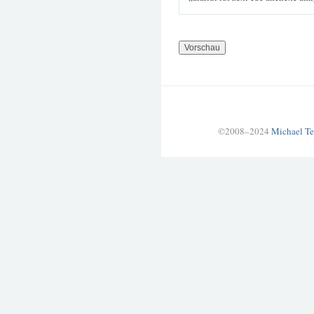
©2008–2024
Michael Te