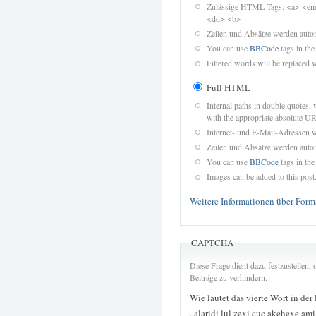
Zulässige HTML-Tags: <a> <em>
<dd> <b>
Zeilen und Absätze werden autom
You can use
BBCode
tags in the
Filtered words will be replaced w
Full HTML
Internal paths in double quotes, 
with the appropriate absolute URL
Internet- und E-Mail-Adressen 
Zeilen und Absätze werden autom
You can use
BBCode
tags in the
Images can be added to this post
Weitere Informationen über Form
CAPTCHA
Diese Frage dient dazu festzustellen
Beiträge zu verhindern.
Wie lautet das vierte Wort in der
„alaridi lul zexi cuc akehexe am