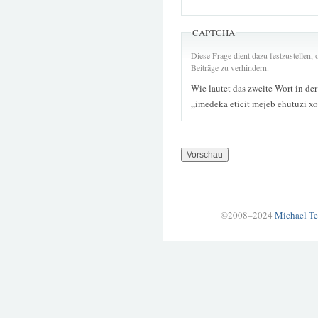
CAPTCHA
Diese Frage dient dazu festzustellen
Beiträge zu verhindern.
Wie lautet das zweite Wort in de
„imedeka eticit mejeb ehutuzi x
©2008–2024
Michael Te