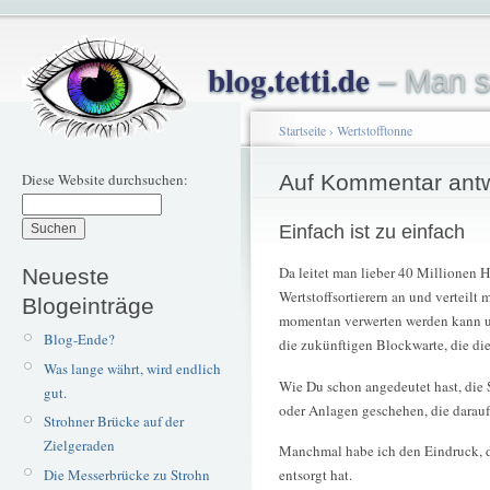
blog.tetti.de
– Man s
Startseite
›
Wertstofftonne
Diese Website durchsuchen:
Auf Kommentar ant
Einfach ist zu einfach
Da leitet man lieber 40 Millionen 
Neueste
Wertstoffsortierern an und verteilt
Blogeinträge
momentan verwerten werden kann un
Blog-Ende?
die zukünftigen Blockwarte, die die
Was lange währt, wird endlich
Wie Du schon angedeutet hast, die S
gut.
oder Anlagen geschehen, die darauf 
Strohner Brücke auf der
Zielgeraden
Manchmal habe ich den Eindruck, 
Die Messerbrücke zu Strohn
entsorgt hat.