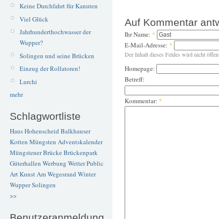
Keine Durchfahrt für Kanuten
Viel Glück
Auf Kommentar ant
Jahrhunderthochwasser der
Ihr Name:
*
Wupper?
E-Mail-Adresse:
*
Der Inhalt dieses Feldes wird nicht öffen
Solingen und seine Brücken
Einzug der Rollatoren!
Homepage:
Betreff:
Lurchi
mehr
Kommentar:
*
Schlagwortliste
Haus Hohenscheid
Balkhauser
Kotten
Müngsten
Adventskalender
Müngstener Brücke
Brückenpark
Güterhallen
Werbung
Wetter
Public
Art
Kunst
Am Wegesrand
Winter
Wupper
Solingen
>>
Benutzeranmeldung