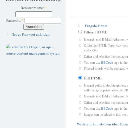
Benutzername:
*
Passwort:
*
Eingabeformat
Filtered HTML
Neues Passwort anfordern
Internet- und E-Mail-Adressen 
Zulässige HTML-Tags: <a> <em>
<dd> <b>
Zeilen und Absätze werden autom
You can use
BBCode
tags in the
Filtered words will be replaced w
Full HTML
Internal paths in double quotes, 
with the appropriate absolute URL
Internet- und E-Mail-Adressen 
Zeilen und Absätze werden autom
You can use
BBCode
tags in the
Images can be added to this post
Weitere Informationen über Form