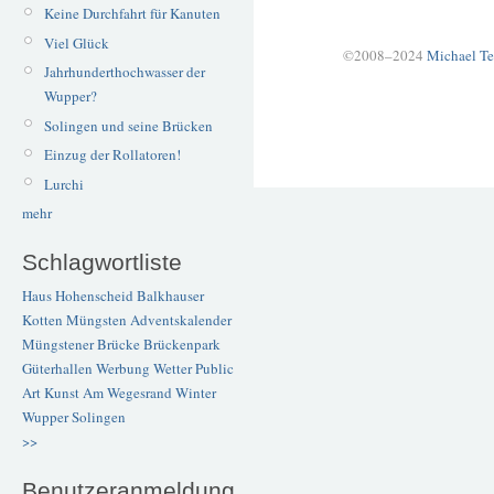
Keine Durchfahrt für Kanuten
Viel Glück
©2008–2024
Michael Te
Jahrhunderthochwasser der
Wupper?
Solingen und seine Brücken
Einzug der Rollatoren!
Lurchi
mehr
Schlagwortliste
Haus Hohenscheid
Balkhauser
Kotten
Müngsten
Adventskalender
Müngstener Brücke
Brückenpark
Güterhallen
Werbung
Wetter
Public
Art
Kunst
Am Wegesrand
Winter
Wupper
Solingen
>>
Benutzeranmeldung