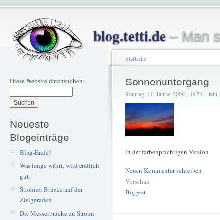
blog.tetti.de
– Man s
Startseite
Diese Website durchsuchen:
Sonnenuntergang
Sonntag, 11. Januar 2009 - 18:54 – tetti
Neueste
Blogeinträge
in der farbenprächtigen Version
Blog-Ende?
Was lange währt, wird endlich
Neuen Kommentar schreiben
gut.
Vorschau
Strohner Brücke auf der
Biggest
Zielgeraden
Die Messerbrücke zu Strohn