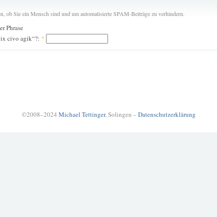
len, ob Sie ein Mensch sind und um automatisierte SPAM-Beiträge zu verhindern.
der Phrase
jix civo agik“?:
*
©2008–2024
Michael Tettinger
, Solingen –
Datenschutzerklärung