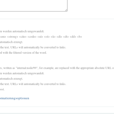
sen werden automatisch umgewandelt.
<em> <strong> <cite> <code> <ul> <ol> <li> <dl> <dt> <dd> <b>
utomatisch erzeugt.
 the text. URLs will automatically be converted to links.
d with the filtered version of the word.
es, written as "internal:node/99", for example, are replaced with the appropriate absolute URL or
sen werden automatisch umgewandelt.
utomatisch erzeugt.
 the text. URLs will automatically be converted to links.
ost.
ormatierungsoptionen