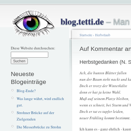
blog.tetti.de
– Man 
Startseite
›
Herbstlaub
Diese Website durchsuchen:
Auf Kommentar an
Herbstgedanken (N. S
Ach, die bunten Blätter fallen
Neueste
nun der Baum steht nackt und ka
Blogeinträge
Doch er trotzt der Winterkälte
Blog-Ende?
denn er hat ja keine Wahl.
Was lange währt, wird endlich
Muß auf seinem Platze bleiben,
gut.
wenn es schneit, bei Sturm und 
Doch er tut es tapfer leiden,
Strohner Brücke auf der
neuer Frühling kommt bestimmt.
Zielgeraden
Die Messerbrücke zu Strohn
Ich kann es - ganz ehrlich - kau