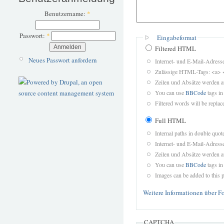
Benutzername:
*
Passwort:
*
Eingabeformat
Filtered HTML
Neues Passwort anfordern
Internet- und E-Mail-Adres
Zulässige HTML-Tags: <a> 
Zeilen und Absätze werden a
You can use
BBCode
tags in
Filtered words will be replace
Full HTML
Internal paths in double quot
Internet- und E-Mail-Adres
Zeilen und Absätze werden a
You can use
BBCode
tags in
Images can be added to this p
Weitere Informationen über F
CAPTCHA