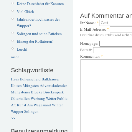
Keine Durchfahrt für Kanuten
Viel Glück
Auf Kommentar an
Jahrhunderthochwasser der
Ihr Name:
*
Wupper?
E-Mail-Adresse:
*
Solingen und seine Brücken
Der Inhalt dieses Feldes wird nicht ö
Einzug der Rollatoren!
Homepage:
Lurchi
Betreff:
Kommentar:
*
mehr
Schlagwortliste
Haus Hohenscheid
Balkhauser
Kotten
Müngsten
Adventskalender
Müngstener Brücke
Brückenpark
Güterhallen
Werbung
Wetter
Public
Art
Kunst
Am Wegesrand
Winter
Wupper
Solingen
>>
Benutzeranmeldung