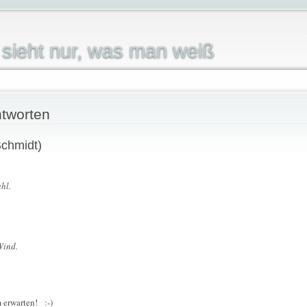
sieht nur, was man weiß
tworten
chmidt)
hl.
Wind.
m erwarten! :-)