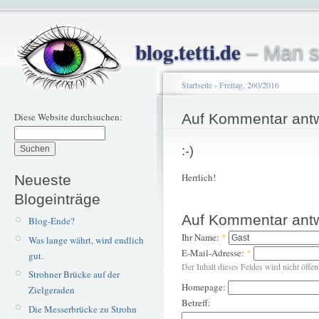
blog.tetti.de
– Man s
Startseite
›
Freitag, 260/2016
Diese Website durchsuchen:
Auf Kommentar ant
:-)
Herrlich!
Neueste
Blogeinträge
Auf Kommentar ant
Blog-Ende?
Ihr Name:
*
Was lange währt, wird endlich
E-Mail-Adresse:
*
gut.
Der Inhalt dieses Feldes wird nicht öffen
Strohner Brücke auf der
Homepage:
Zielgeraden
Betreff:
Die Messerbrücke zu Strohn