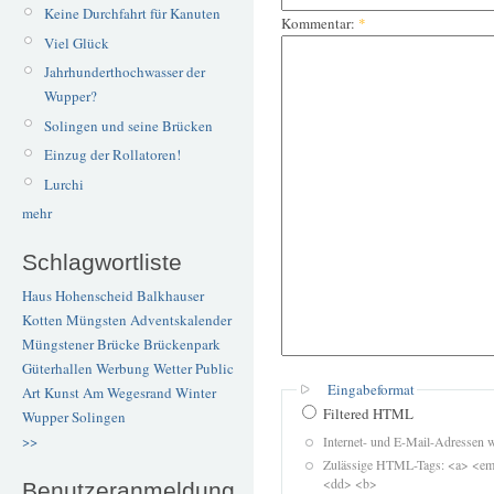
Keine Durchfahrt für Kanuten
Kommentar:
*
Viel Glück
Jahrhunderthochwasser der
Wupper?
Solingen und seine Brücken
Einzug der Rollatoren!
Lurchi
mehr
Schlagwortliste
Haus Hohenscheid
Balkhauser
Kotten
Müngsten
Adventskalender
Müngstener Brücke
Brückenpark
Güterhallen
Werbung
Wetter
Public
Eingabeformat
Art
Kunst
Am Wegesrand
Winter
Filtered HTML
Wupper
Solingen
>>
Internet- und E-Mail-Adressen 
Zulässige HTML-Tags: <a> <em>
<dd> <b>
Benutzeranmeldung