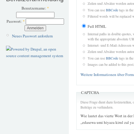
Zeilen und Absätze werden autom
Benutzername:
*
You can use
BBCode
tags in the
Filtered words will be replaced w
Passwort:
*
Full HTML
Internal paths in double quotes, 
Neues Passwort anfordern
with the appropriate absolute URL
Internet- und E-Mail-Adressen 
Zeilen und Absätze werden autom
You can use
BBCode
tags in the
Images can be added to this post
Weitere Informationen über Form
CAPTCHA
Diese Frage dient dazu festzustellen
Beiträge zu verhindern.
Wie lautet das vierte Wort in der
„edasewa umi hiyaza kirul zal ya