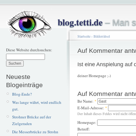
blog.tetti.de
– Man s
Startseite
›
Bilderrätsel
Diese Website durchsuchen:
Auf Kommentar ant
Ist eine Anspielung auf d
deiner Homepage ;-)
Neueste
Blogeinträge
Auf Kommentar ant
Blog-Ende?
Ihr Name:
*
Was lange währt, wird endlich
E-Mail-Adresse:
*
gut.
Der Inhalt dieses Feldes wird nicht öffen
Strohner Brücke auf der
Homepage:
Zielgeraden
Betreff:
Die Messerbrücke zu Strohn