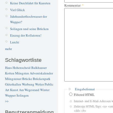
Keine Durchfahrt für Kanuten
Kommentar:
*
Viel Glück
Jahrhunderthochwasser der
Wupper?
Solingen und seine Brücken
Einzug der Rollatoren!
Lurchi
mehr
Schlagwortliste
Haus Hohenscheid
Balkhauser
Kotten
Müngsten
Adventskalender
Müngstener Brücke
Brückenpark
Güterhallen
Werbung
Wetter
Public
Eingabeformat
Art
Kunst
Am Wegesrand
Winter
Filtered HTML
Wupper
Solingen
>>
Internet- und E-Mail-Adressen 
Zulässige HTML-Tags: <a> <em>
<dd> <b>
Benutzeranmeldung