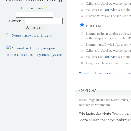
Zeilen und Absätze werden autom
Benutzername:
*
You can use
BBCode
tags in the
Filtered words will be replaced w
Passwort:
*
Full HTML
Internal paths in double quotes, 
Neues Passwort anfordern
with the appropriate absolute URL
Internet- und E-Mail-Adressen 
Zeilen und Absätze werden autom
You can use
BBCode
tags in the
Images can be added to this post
Weitere Informationen über Form
CAPTCHA
Diese Frage dient dazu festzustellen
Beiträge zu verhindern.
Wie lautet das vierte Wort in der
„qezo ekizap ize aheyu paduwu 