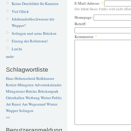
E-Mail-Adresse:
*
Keine Durchfahrt für Kanuten
Der Inhalt dieses Feldes wird nicht öffen
Viel Glück
Homepage:
Jahrhunderthochwasser der
Betreff:
Wupper?
Solingen und seine Brücken
Kommentar:
*
Einzug der Rollatoren!
Lurchi
mehr
Schlagwortliste
Haus Hohenscheid
Balkhauser
Kotten
Müngsten
Adventskalender
Müngstener Brücke
Brückenpark
Güterhallen
Werbung
Wetter
Public
Art
Kunst
Am Wegesrand
Winter
Wupper
Solingen
>>
Benutzeranmeldung