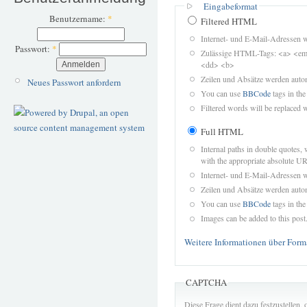
Eingabeformat
Benutzername:
*
Filtered HTML
Internet- und E-Mail-Adressen 
Passwort:
*
Zulässige HTML-Tags: <a> <em>
<dd> <b>
Zeilen und Absätze werden autom
Neues Passwort anfordern
You can use
BBCode
tags in the
Filtered words will be replaced w
Full HTML
Internal paths in double quotes, 
with the appropriate absolute URL
Internet- und E-Mail-Adressen 
Zeilen und Absätze werden autom
You can use
BBCode
tags in the
Images can be added to this post
Weitere Informationen über Form
CAPTCHA
Diese Frage dient dazu festzustellen