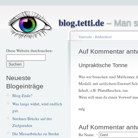
blog.tetti.de
– Man s
Startseite
›
Bilderrätsel
Diese Website durchsuchen:
Auf Kommentar ant
Unpraktische Tonne
Was wir brauchen sind Mülleimer, d
Neueste
Modell, mit seitlichem Einwurf Sc
Blogeinträge
Inhalt, z.B. Pfandflaschen, ran.
Blog-Ende?
Wem will man da einen Vorwurf ma
Was lange währt, wird endlich
mfg
gut.
Strohner Brücke auf der
Zielgeraden
Auf Kommentar ant
Die Messerbrücke zu Strohn
Ihr Name:
*