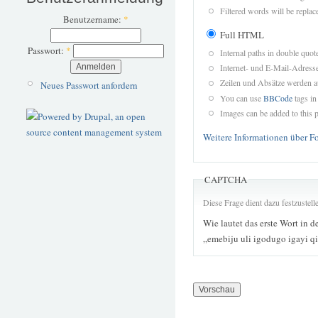
Filtered words will be replace
Benutzername:
*
Full HTML
Passwort:
*
Internal paths in double quot
Internet- und E-Mail-Adres
Zeilen und Absätze werden a
Neues Passwort anfordern
You can use
BBCode
tags in
Images can be added to this p
Weitere Informationen über F
CAPTCHA
Diese Frage dient dazu festzustel
Wie lautet das erste Wort in d
„emebiju uli igodugo igayi qi