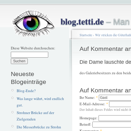
blog.tetti.de
– Man 
Startseite
›
Wir stricken die Güterhal
Diese Website durchsuchen:
Auf Kommentar an
Die Dame lauschte d
des Galeriebesitzers zu den beid
Neueste
Blogeinträge
Auf Kommentar an
Blog-Ende?
Ihr Name:
*
Was lange währt, wird endlich
E-Mail-Adresse:
*
gut.
Der Inhalt dieses Feldes wird nicht ö
Strohner Brücke auf der
Homepage:
Zielgeraden
Betreff:
Die Messerbrücke zu Strohn
Kommentar:
*