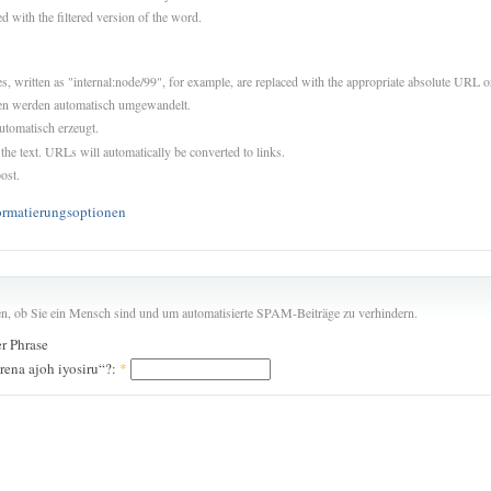
d with the filtered version of the word.
es, written as "internal:node/99", for example, are replaced with the appropriate absolute URL or
sen werden automatisch umgewandelt.
utomatisch erzeugt.
 the text. URLs will automatically be converted to links.
ost.
ormatierungsoptionen
len, ob Sie ein Mensch sind und um automatisierte SPAM-Beiträge zu verhindern.
er Phrase
rena ajoh iyosiru“?:
*