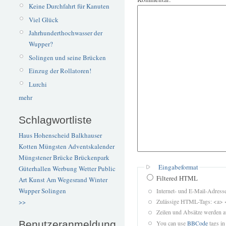
Keine Durchfahrt für Kanuten
Viel Glück
Jahrhunderthochwasser der
Wupper?
Solingen und seine Brücken
Einzug der Rollatoren!
Lurchi
mehr
Schlagwortliste
Haus Hohenscheid
Balkhauser
Kotten
Müngsten
Adventskalender
Müngstener Brücke
Brückenpark
Eingabeformat
Güterhallen
Werbung
Wetter
Public
Filtered HTML
Art
Kunst
Am Wegesrand
Winter
Wupper
Solingen
Internet- und E-Mail-Adres
Zulässige HTML-Tags: <a> 
>>
Zeilen und Absätze werden a
Benutzeranmeldung
You can use
BBCode
tags in