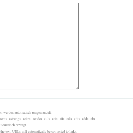
sen werden automatisch umgewandelt.
<em> <strong> <cite> <code> <ul> <ol> <li> <dl> <dt> <dd> <b>
utomatisch erzeugt.
 the text. URLs will automatically be converted to links.