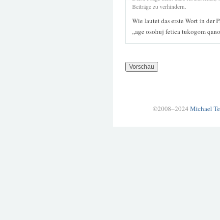
Beiträge zu verhindern.
Wie lautet das erste Wort in der 
„age osohuj fetica tukogom qan
©2008–2024
Michael Te