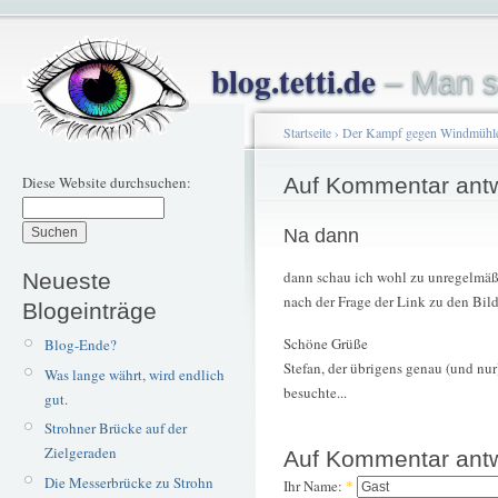
blog.tetti.de
– Man s
Startseite
›
Der Kampf gegen Windmühl
Diese Website durchsuchen:
Auf Kommentar ant
Na dann
dann schau ich wohl zu unregelmäßig
Neueste
nach der Frage der Link zu den Bild
Blogeinträge
Schöne Grüße
Blog-Ende?
Stefan, der übrigens genau (und nur
Was lange währt, wird endlich
besuchte...
gut.
Strohner Brücke auf der
Zielgeraden
Auf Kommentar ant
Die Messerbrücke zu Strohn
Ihr Name:
*