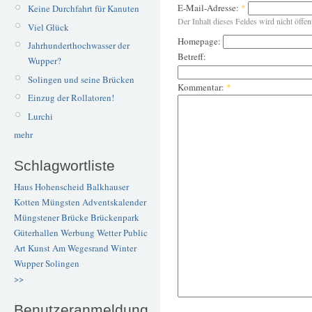
E-Mail-Adresse:
*
Keine Durchfahrt für Kanuten
Der Inhalt dieses Feldes wird nicht öffen
Viel Glück
Homepage:
Jahrhunderthochwasser der
Betreff:
Wupper?
Solingen und seine Brücken
Kommentar:
*
Einzug der Rollatoren!
Lurchi
mehr
Schlagwortliste
Haus Hohenscheid
Balkhauser
Kotten
Müngsten
Adventskalender
Müngstener Brücke
Brückenpark
Güterhallen
Werbung
Wetter
Public
Art
Kunst
Am Wegesrand
Winter
Wupper
Solingen
>>
Benutzeranmeldung