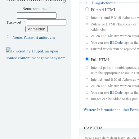
Eingabeformat
Benutzername:
*
Filtered HTML
Internet- und E-Mail-Adressen 
Passwort:
*
Zulässige HTML-Tags: <a> <em>
<dd> <b>
Zeilen und Absätze werden autom
Neues Passwort anfordern
You can use
BBCode
tags in the
Filtered words will be replaced w
Full HTML
Internal paths in double quotes, 
with the appropriate absolute URL
Internet- und E-Mail-Adressen 
Zeilen und Absätze werden autom
You can use
BBCode
tags in the
Images can be added to this post
Weitere Informationen über Form
CAPTCHA
Diese Frage dient dazu festzustellen