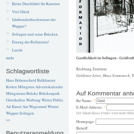
Keine Durchfahrt für Kanuten
Viel Glück
Jahrhunderthochwasser der
Wupper?
Solingen und seine Brücken
Einzug der Rollatoren!
Lurchi
Gastlichkeit in Solingen - Gräfrat
mehr
Richtung Zentrum:
Schlagwortliste
Goldener Löwe, Haus Sonneneck, T
Haus Hohenscheid
Balkhauser
Kotten
Müngsten
Adventskalender
Auf Kommentar ant
Müngstener Brücke
Brückenpark
Güterhallen
Werbung
Wetter
Public
Ihr Name:
*
Art
Kunst
Am Wegesrand
Winter
E-Mail-Adresse:
*
Wupper
Solingen
Der Inhalt dieses Feldes wird nicht öffen
>>
Homepage:
Betreff:
Benutzeranmeldung