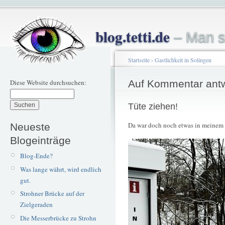
blog.tetti.de
– Man s
Startseite
›
Gastlichkeit in Solingen
Diese Website durchsuchen:
Auf Kommentar ant
Tüte ziehen!
Da war doch noch etwas in meinem
Neueste
Blogeinträge
Blog-Ende?
Was lange währt, wird endlich
gut.
Strohner Brücke auf der
Zielgeraden
Die Messerbrücke zu Strohn