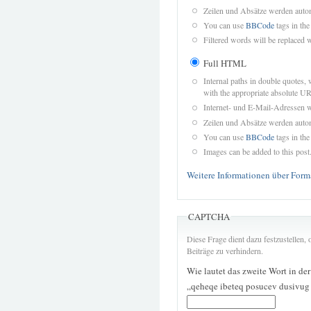
Zeilen und Absätze werden autom
You can use
BBCode
tags in the
Filtered words will be replaced w
Full HTML
Internal paths in double quotes, 
with the appropriate absolute URL
Internet- und E-Mail-Adressen 
Zeilen und Absätze werden autom
You can use
BBCode
tags in the
Images can be added to this post
Weitere Informationen über Form
CAPTCHA
Diese Frage dient dazu festzustellen
Beiträge zu verhindern.
Wie lautet das zweite Wort in de
„qeheqe ibeteq posucev dusivug