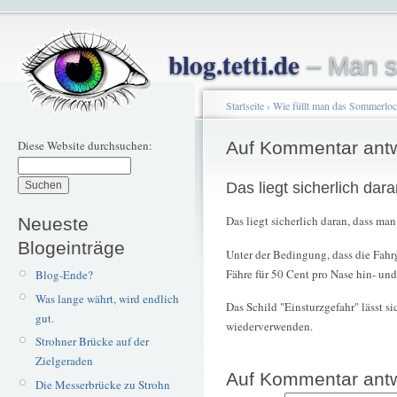
blog.tetti.de
– Man s
Startseite
›
Wie füllt man das Sommerlo
Diese Website durchsuchen:
Auf Kommentar ant
Das liegt sicherlich dara
Das liegt sicherlich daran, dass ma
Neueste
Blogeinträge
Unter der Bedingung, dass die Fahrg
Fähre für 50 Cent pro Nase hin- un
Blog-Ende?
Was lange währt, wird endlich
Das Schild "Einsturzgefahr" lässt s
gut.
wiederverwenden.
Strohner Brücke auf der
Zielgeraden
Auf Kommentar ant
Die Messerbrücke zu Strohn