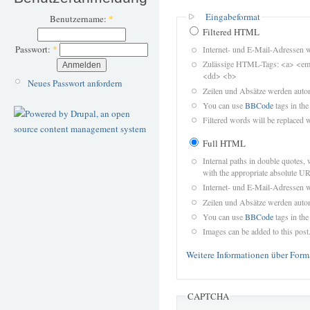
Eingabeformat
Benutzername:
*
Filtered HTML
Passwort:
*
Internet- und E-Mail-Adressen 
Zulässige HTML-Tags: <a> <em>
<dd> <b>
Neues Passwort anfordern
Zeilen und Absätze werden autom
You can use
BBCode
tags in the
Filtered words will be replaced w
Full HTML
Internal paths in double quotes, 
with the appropriate absolute URL
Internet- und E-Mail-Adressen 
Zeilen und Absätze werden autom
You can use
BBCode
tags in the
Images can be added to this post
Weitere Informationen über Form
CAPTCHA