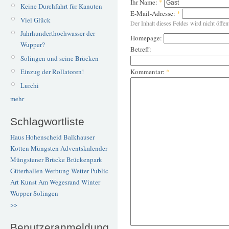
Ihr Name:
*
Keine Durchfahrt für Kanuten
E-Mail-Adresse:
*
Viel Glück
Der Inhalt dieses Feldes wird nicht öffen
Jahrhunderthochwasser der
Homepage:
Wupper?
Betreff:
Solingen und seine Brücken
Einzug der Rollatoren!
Kommentar:
*
Lurchi
mehr
Schlagwortliste
Haus Hohenscheid
Balkhauser
Kotten
Müngsten
Adventskalender
Müngstener Brücke
Brückenpark
Güterhallen
Werbung
Wetter
Public
Art
Kunst
Am Wegesrand
Winter
Wupper
Solingen
>>
Benutzeranmeldung