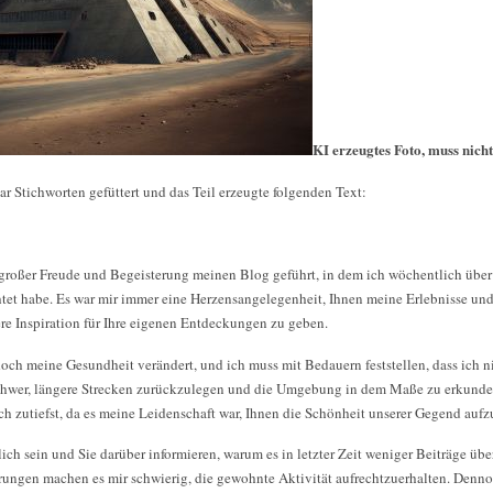
KI erzeugtes Foto, muss nich
r Stichworten gefüttert und das Teil erzeugte folgenden Text:
 großer Freude und Begeisterung meinen Blog geführt, in dem ich wöchentlich über
t habe. Es war mir immer eine Herzensangelegenheit, Ihnen meine Erlebnisse un
ere Inspiration für Ihre eigenen Entdeckungen zu geben.
edoch meine Gesundheit verändert, und ich muss mit Bedauern feststellen, dass ich n
schwer, längere Strecken zurückzulegen und die Umgebung in dem Maße zu erkunden
h zutiefst, da es meine Leidenschaft war, Ihnen die Schönheit unserer Gegend aufz
ch sein und Sie darüber informieren, warum es in letzter Zeit weniger Beiträge üb
ungen machen es mir schwierig, die gewohnte Aktivität aufrechtzuerhalten. Denno