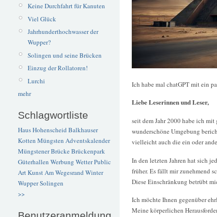
Keine Durchfahrt für Kanuten
Viel Glück
Jahrhunderthochwasser der
Wupper?
Solingen und seine Brücken
Einzug der Rollatoren!
Lurchi
Ich habe mal chatGPT mit ein paa
mehr
Liebe Leserinnen und Leser,
Schlagwortliste
seit dem Jahr 2000 habe ich mit
Haus Hohenscheid
Balkhauser
wunderschöne Umgebung berichte
Kotten
Müngsten
Adventskalender
vielleicht auch die ein oder and
Müngstener Brücke
Brückenpark
In den letzten Jahren hat sich j
Güterhallen
Werbung
Wetter
Public
früher. Es fällt mir zunehmend 
Art
Kunst
Am Wegesrand
Winter
Diese Einschränkung betrübt mic
Wupper
Solingen
>>
Ich möchte Ihnen gegenüber ehrli
Meine körperlichen Herausforder
Benutzeranmeldung