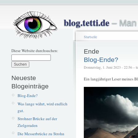
blog.tetti.de
– Man 
Startseite
Diese Website durchsuchen:
Ende
Blog-Ende?
Donnerstag, 1. Juni 2023 - 22:56 – te
Neueste
Ein langjähriger Leser meines 
Blogeinträge
Blog-Ende?
Was lange währt, wird endlich
gut.
Strohner Brücke auf der
Zielgeraden
Die Messerbrücke zu Strohn