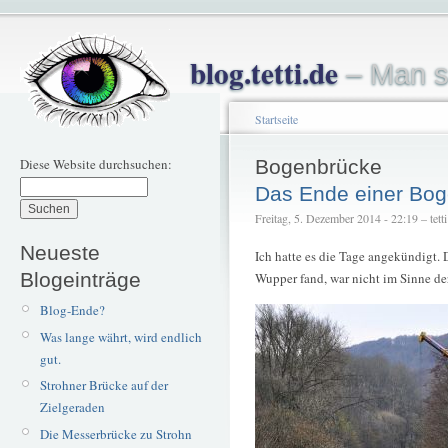
blog.tetti.de
– Man s
Startseite
Diese Website durchsuchen:
Bogenbrücke
Das Ende einer Bo
Freitag, 5. Dezember 2014 - 22:19 – tetti
Neueste
Ich hatte es die Tage angekündigt. 
Blogeinträge
Wupper fand, war nicht im Sinne der
Blog-Ende?
Was lange währt, wird endlich
gut.
Strohner Brücke auf der
Zielgeraden
Die Messerbrücke zu Strohn