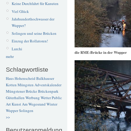
Keine Durchfahrt für Kanuten
Viel Glück
Jahrhunderthochwasser der
Wupper?
Solingen und seine Brücken
Einzug der Rollatoren!
Lurchi
die RME-Brücke in der Wupper
mehr
Schlagwortliste
Haus Hohenscheid
Balkhauser
Kotten
Müngsten
Adventskalender
Müngstener Brücke
Brückenpark
Güterhallen
Werbung
Wetter
Public
Art
Kunst
Am Wegesrand
Winter
Wupper
Solingen
>>
Benutzeranmeldung