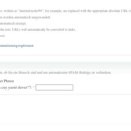
es, written as "internal:node/99", for example, are replaced with the appropriate absolute URL or
sen werden automatisch umgewandelt.
utomatisch erzeugt.
 the text. URLs will automatically be converted to links.
ost.
ormatierungsoptionen
len, ob Sie ein Mensch sind und um automatisierte SPAM-Beiträge zu verhindern.
der Phrase
 cuy yazut davez“?:
*