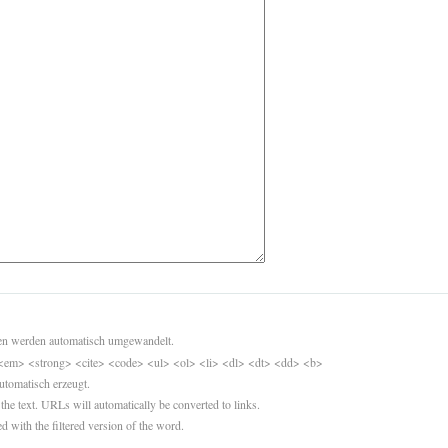
sen werden automatisch umgewandelt.
<em> <strong> <cite> <code> <ul> <ol> <li> <dl> <dt> <dd> <b>
utomatisch erzeugt.
 the text. URLs will automatically be converted to links.
d with the filtered version of the word.