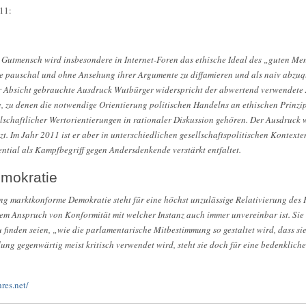
011:
Gutmensch wird insbesondere in Internet-Foren das ethische Ideal des „guten Me
 pauschal und ohne Ansehung ihrer Argumente zu diffamieren und als naiv abzuqua
der Absicht gebrauchte Ausdruck Wutbürger widerspricht der abwertend verwendet
 zu denen die notwendige Orientierung politischen Handelns an ethischen Prinzip
chaftlicher Wertorientierungen in rationaler Diskussion gehören. Der Ausdruck w
zt. Im Jahr 2011 ist er aber in unterschiedlichen gesellschaftspolitischen Kontext
ential als Kampfbegriff gegen Andersdenkende verstärkt entfaltet.
mokratie
g marktkonforme Demokratie steht für eine höchst unzulässige Relativierung des 
 dem Anspruch von Konformität mit welcher Instanz auch immer unvereinbar ist. Sie 
finden seien, „wie die parlamentarische Mitbestimmung so gestaltet wird, dass s
ung gegenwärtig meist kritisch verwendet wird, steht sie doch für eine bedenklich
res.net/