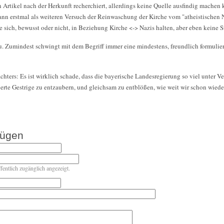
en Artikel nach der Herkunft recherchiert, allerdings keine Quelle ausfindig machen
dann erstmal als weiteren Versuch der Reinwaschung der Kirche vom "atheistischen
ie sich, bewusst oder nicht, in Beziehung Kirche <-> Nazis halten, aber eben keine S
u. Zumindest schwingt mit dem Begriff immer eine mindestens, freundlich formulie
ters: Es ist wirklich schade, dass die bayerische Landesregierung so viel unter Ver
erte Gestrige zu entzaubern, und gleichsam zu entblößen, wie weit wir schon wiede
fügen
ffentlich zugänglich angezeigt.