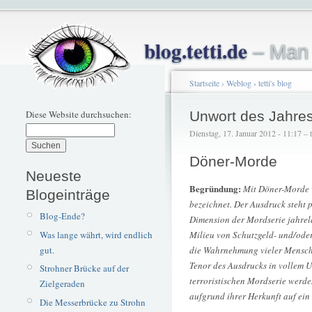
blog.tetti.de
– Man 
Startseite
›
Weblog
›
tetti's blog
Diese Website durchsuchen:
Unwort des Jahre
Dienstag, 17. Januar 2012 - 11:17 – t
Döner-Morde
Neueste
Begründung:
Mit Döner-Morde 
Blogeinträge
bezeichnet. Der Ausdruck steht p
Blog-Ende?
Dimension der Mordserie jahrela
Was lange währt, wird endlich
Milieu von Schutzgeld- und/ode
gut.
die Wahrnehmung vieler Menschen 
Tenor des Ausdrucks in vollem U
Strohner Brücke auf der
terroristischen Mordserie werde
Zielgeraden
aufgrund ihrer Herkunft auf ein 
Die Messerbrücke zu Strohn