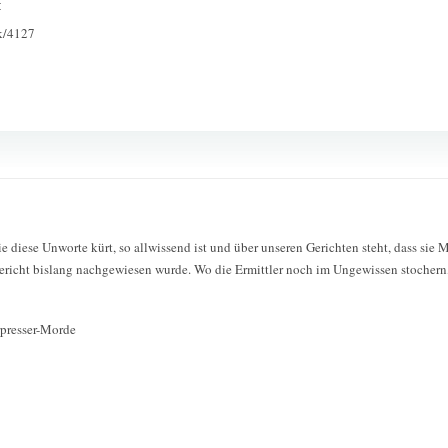
:
ck/4127
ie diese Unworte kürt, so allwissend ist und über unseren Gerichten steht, dass sie 
richt bislang nachgewiesen wurde. Wo die Ermittler noch im Ungewissen stocher
rpresser-Morde