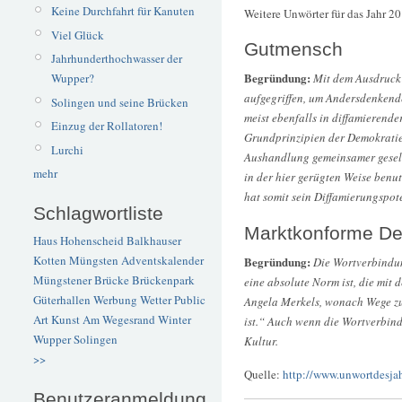
Keine Durchfahrt für Kanuten
Weitere Unwörter für das Jahr 2
Viel Glück
Gutmensch
Jahrhunderthochwasser der
Begründung:
Mit dem Ausdruck 
Wupper?
aufgegriffen, um Andersdenkende
Solingen und seine Brücken
meist ebenfalls in diffamieren
Einzug der Rollatoren!
Grundprinzipien der Demokratie,
Lurchi
Aushandlung gemeinsamer gesells
mehr
in der hier gerügten Weise benut
hat somit sein Diffamierungspot
Schlagwortliste
Marktkonforme De
Haus Hohenscheid
Balkhauser
Kotten
Müngsten
Adventskalender
Begründung:
Die Wortverbindun
Müngstener Brücke
Brückenpark
eine absolute Norm ist, die mit
Güterhallen
Werbung
Wetter
Public
Angela Merkels, wonach Wege zu 
Art
Kunst
Am Wegesrand
Winter
ist.“ Auch wenn die Wortverbind
Wupper
Solingen
Kultur.
>>
Quelle:
http://www.unwortdesjah
Benutzeranmeldung