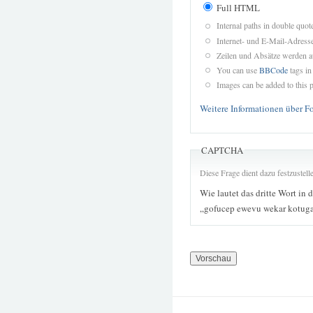
Full HTML
Internal paths in double quot
Internet- und E-Mail-Adres
Zeilen und Absätze werden a
You can use
BBCode
tags in
Images can be added to this p
Weitere Informationen über F
CAPTCHA
Diese Frage dient dazu festzustel
Wie lautet das dritte Wort in 
„gofucep ewevu wekar kotuga