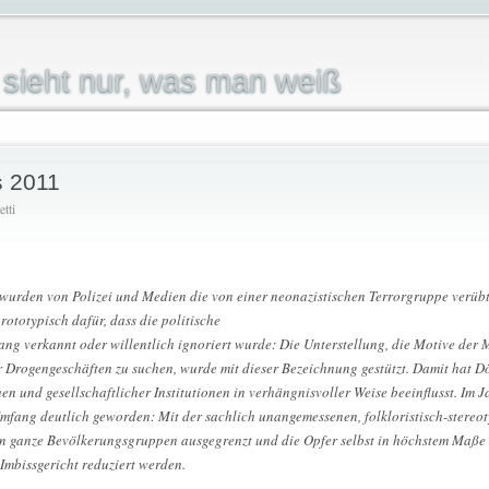
sieht nur, was man weiß
s 2011
etti
wurden von Polizei und Medien die von einer neonazistischen Terrorgruppe verü
rototypisch dafür, dass die politische
ng verkannt oder willentlich ignoriert wurde: Die Unterstellung, die Motive der 
r Drogengeschäften zu suchen, wurde mit dieser Bezeichnung gestützt. Damit hat 
und gesellschaftlicher Institutionen in verhängnisvoller Weise beeinflusst. Im Ja
mfang deutlich geworden: Mit der sachlich unangemessenen, folkloristisch-stereoty
n ganze Bevölkerungsgruppen ausgegrenzt und die Opfer selbst in höchstem Maße d
Imbissgericht reduziert werden.