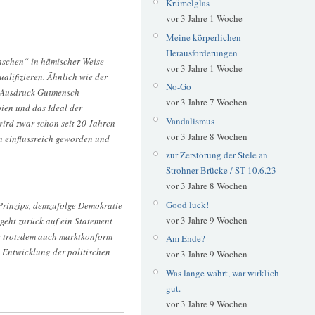
Krümelglas
vor 3 Jahre 1 Woche
Meine körperlichen
Herausforderungen
nschen“ in hämischer Weise
vor 3 Jahre 1 Woche
lifizieren. Ähnlich wie der
No-Go
e Ausdruck Gutmensch
vor 3 Jahre 7 Wochen
ien und das Ideal der
Vandalismus
ird zwar schon seit 20 Jahren
vor 3 Jahre 8 Wochen
en einflussreich geworden und
zur Zerstörung der Stele an
Strohner Brücke / ST 10.6.23
vor 3 Jahre 8 Wochen
Good luck!
Prinzips, demzufolge Demokratie
vor 3 Jahre 9 Wochen
geht zurück auf ein Statement
ie trotzdem auch marktkonform
Am Ende?
e Entwicklung der politischen
vor 3 Jahre 9 Wochen
Was lange währt, war wirklich
gut.
vor 3 Jahre 9 Wochen