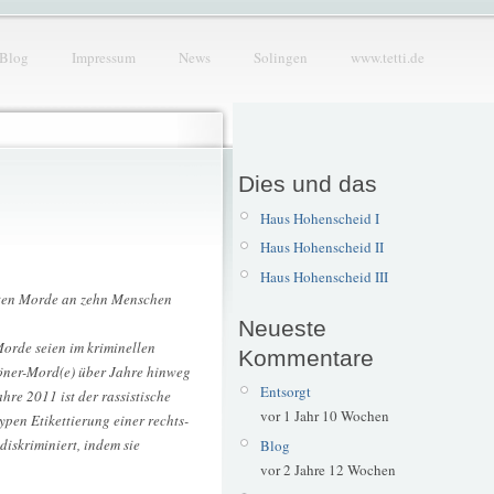
Blog
Impressum
News
Solingen
www.tetti.de
Dies und das
Haus Hohenscheid I
Haus Hohenscheid II
Haus Hohenscheid III
bten Morde an zehn Menschen
Neueste
Morde seien im kriminellen
Kommentare
Döner-Mord(e) über Jahre hinweg
Entsorgt
hre 2011 ist der rassistische
vor 1 Jahr 10 Wochen
pen Etikettierung einer rechts-
iskriminiert, indem sie
Blog
vor 2 Jahre 12 Wochen