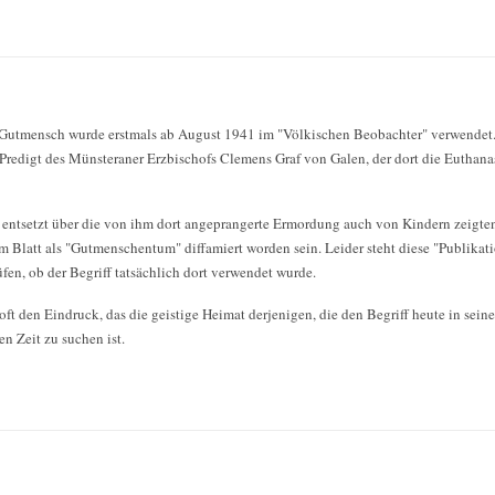
f Gutmensch wurde erstmals ab August 1941 im "Völkischen Beobachter" verwendet.
he Predigt des Münsteraner Erzbischofs Clemens Graf von Galen, der dort die Eutha
entsetzt über die von ihm dort angeprangerte Ermordung auch von Kindern zeigte
 Blatt als "Gutmenschentum" diffamiert worden sein. Leider steht diese "Publikatio
en, ob der Begriff tatsächlich dort verwendet wurde.
ft den Eindruck, das die geistige Heimat derjenigen, die den Begriff heute in sein
n Zeit zu suchen ist.