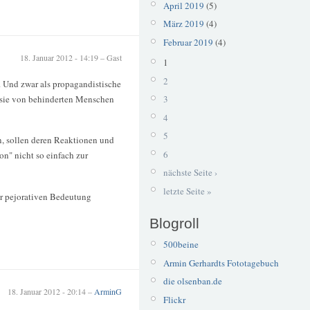
April 2019
(5)
März 2019
(4)
Februar 2019
(4)
18. Januar 2012 - 14:19 – Gast
1
2
 Und zwar als propagandistische
nasie von behinderten Menschen
3
4
5
n, sollen deren Reaktionen und
6
n" nicht so einfach zur
nächste Seite ›
letzte Seite »
er pejorativen Bedeutung
Blogroll
500beine
Armin Gerhardts Fototagebuch
die olsenban.de
18. Januar 2012 - 20:14 –
ArminG
Flickr