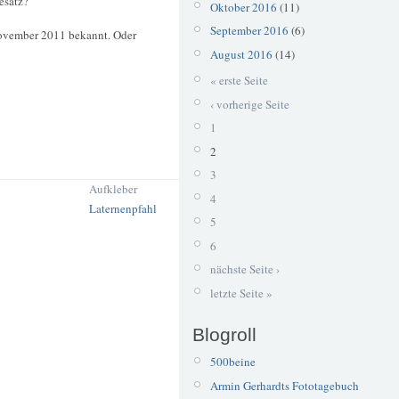
esatz?
Oktober 2016
(11)
September 2016
(6)
November 2011 bekannt. Oder
August 2016
(14)
« erste Seite
‹ vorherige Seite
1
2
3
Aufkleber
4
Laternenpfahl
5
6
nächste Seite ›
letzte Seite »
Blogroll
500beine
Armin Gerhardts Fototagebuch