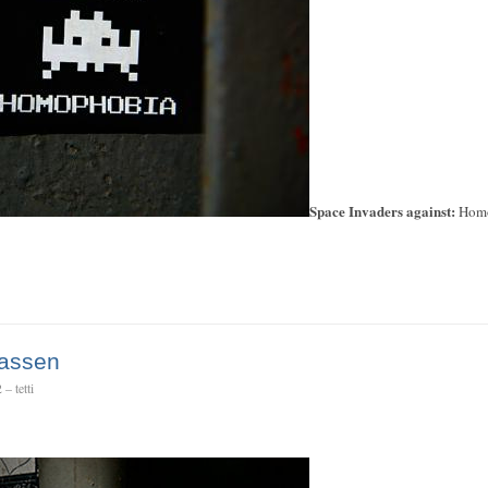
Space Invaders against:
Hom
hassen
– tetti