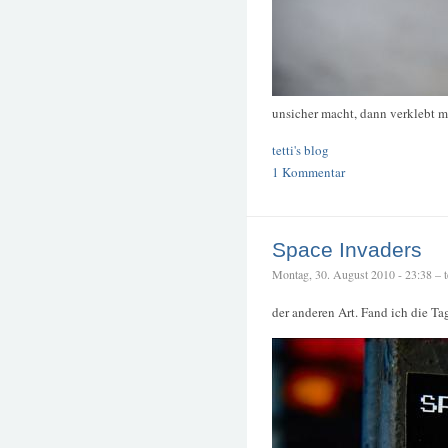
unsicher macht, dann verklebt m
tetti's blog
1 Kommentar
Space Invaders
Montag, 30. August 2010 - 23:38 – te
der anderen Art. Fand ich die T