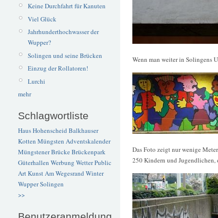
Keine Durchfahrt für Kanuten
Viel Glück
Jahrhunderthochwasser der
Wupper?
Solingen und seine Brücken
Wenn man weiter in Solingens Un
Einzug der Rollatoren!
Lurchi
mehr
Schlagwortliste
Haus Hohenscheid
Balkhauser
Kotten
Müngsten
Adventskalender
Das Foto zeigt nur wenige Mete
Müngstener Brücke
Brückenpark
250 Kindern und Jugendlichen, 
Güterhallen
Werbung
Wetter
Public
Art
Kunst
Am Wegesrand
Winter
Wupper
Solingen
>>
Benutzeranmeldung