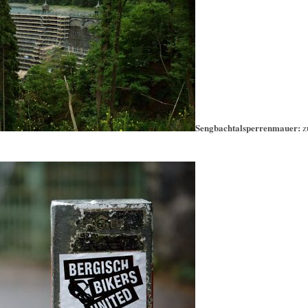
Sengbachtalsperrenmauer:
z