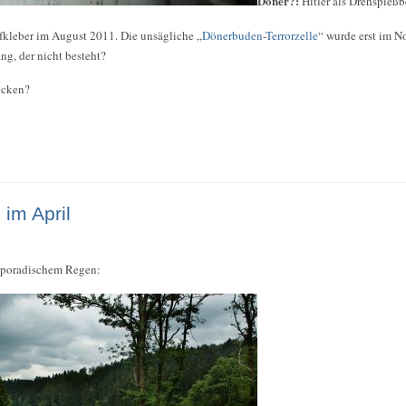
Döner?:
Hitler als Drehspießb
fkleber im August 2011. Die unsägliche „
Dönerbuden
-
Terrorzelle
“ wurde erst im 
g, der nicht besteht?
ücken?
im April
 sporadischem Regen: