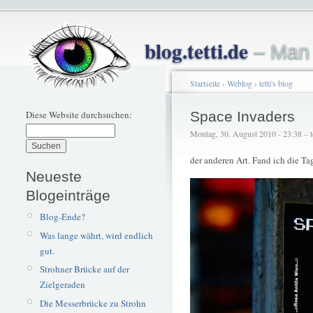
blog.tetti.de
– Man 
Startseite
›
Weblog
›
tetti's blog
Diese Website durchsuchen:
Space Invaders
Montag, 30. August 2010 - 23:38 – te
der anderen Art. Fand ich die T
Neueste
Blogeinträge
Blog-Ende?
Was lange währt, wird endlich
gut.
Strohner Brücke auf der
Zielgeraden
Die Messerbrücke zu Strohn