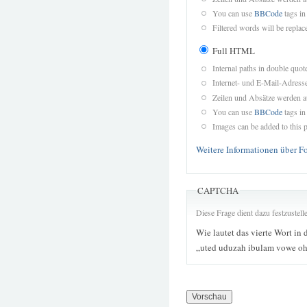
You can use
BBCode
tags in
Filtered words will be replace
Full HTML
Internal paths in double quot
Internet- und E-Mail-Adres
Zeilen und Absätze werden a
You can use
BBCode
tags in
Images can be added to this p
Weitere Informationen über F
CAPTCHA
Diese Frage dient dazu festzustel
Wie lautet das vierte Wort in 
„uted uduzah ibulam vowe oh