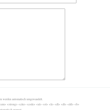
sen werden automatisch umgewandelt.
<em> <strong> <cite> <code> <ul> <ol> <li> <dl> <dt> <dd> <b>
utomatisch erzeugt.