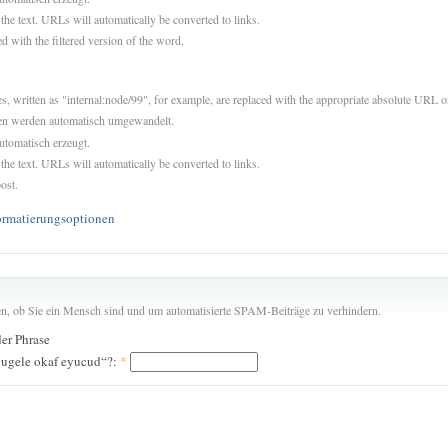
 the text. URLs will automatically be converted to links.
d with the filtered version of the word.
es, written as "internal:node/99", for example, are replaced with the appropriate absolute URL or
sen werden automatisch umgewandelt.
utomatisch erzeugt.
 the text. URLs will automatically be converted to links.
ost.
ormatierungsoptionen
len, ob Sie ein Mensch sind und um automatisierte SPAM-Beiträge zu verhindern.
der Phrase
ugele okaf eyucud“?:
*