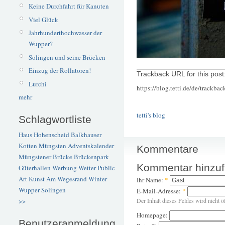
Keine Durchfahrt für Kanuten
Viel Glück
Jahrhunderthochwasser der
Wupper?
Solingen und seine Brücken
Einzug der Rollatoren!
Trackback URL for this post
Lurchi
https://blog.tetti.de/de/trackba
mehr
tetti's blog
Schlagwortliste
Haus Hohenscheid
Balkhauser
Kotten
Müngsten
Adventskalender
Kommentare
Müngstener Brücke
Brückenpark
Kommentar hinzu
Güterhallen
Werbung
Wetter
Public
Art
Kunst
Am Wegesrand
Winter
Ihr Name:
*
Wupper
Solingen
E-Mail-Adresse:
*
>>
Der Inhalt dieses Feldes wird nicht ö
Homepage:
Benutzeranmeldung