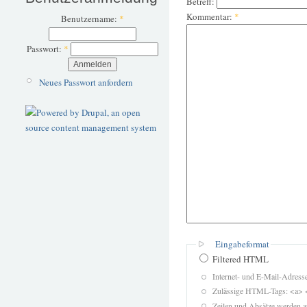
Betreff:
Kommentar:
*
Benutzername:
*
Passwort:
*
Neues Passwort anfordern
Eingabeformat
Filtered HTML
Internet- und E-Mail-Adres
Zulässige HTML-Tags: <a> 
Zeilen und Absätze werden a