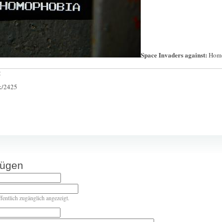
Space Invaders against:
Hom
:
ck/2425
fügen
ffentlich zugänglich angezeigt.