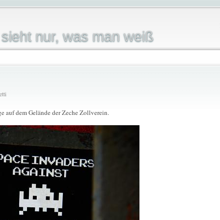
sieht nur, was man weiß
tti
age auf dem Gelände der Zeche Zollverein.