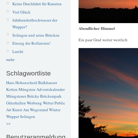
Keine Durchfahrt für Kanuten
Viel Glück
Jahrhunderthochwasser der
Wupper?
Abendlicher Himmel
Solingen und seine Brücken
Ein paar Grad weiter westlich:
Einzug der Rollatoren!
Lurchi
mehr
Schlagwortliste
Haus Hohenscheid
Balkhauser
Kotten
Müngsten
Adventskalender
Müngstener Brücke
Brückenpark
Güterhallen
Werbung
Wetter
Public
Art
Kunst
Am Wegesrand
Winter
Wupper
Solingen
>>
Benutzeranmeldung