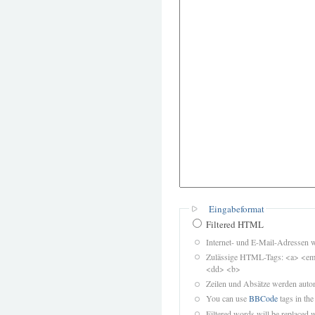
Eingabeformat
Filtered HTML
Internet- und E-Mail-Adressen 
Zulässige HTML-Tags: <a> <em>
<dd> <b>
Zeilen und Absätze werden autom
You can use
BBCode
tags in the
Filtered words will be replaced w