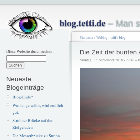
blog.tetti.de
– Man s
Startseite
›
Weblog
›
tetti's blog
Diese Website durchsuchen:
Die Zeit der bunten
Montag, 17. September 2018 - 22:49 – te
Neueste
Blogeinträge
Blog-Ende?
Was lange währt, wird endlich
gut.
Strohner Brücke auf der
Zielgeraden
Die Messerbrücke zu Strohn