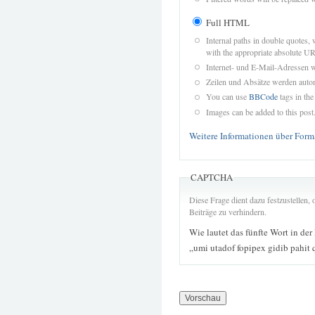
Full HTML
Internal paths in double quotes, 
with the appropriate absolute URL
Internet- und E-Mail-Adressen 
Zeilen und Absätze werden autom
You can use
BBCode
tags in the
Images can be added to this post
Weitere Informationen über Form
CAPTCHA
Diese Frage dient dazu festzustellen
Beiträge zu verhindern.
Wie lautet das fünfte Wort in der
„umi utadof fopipex gidib pahit