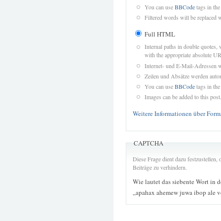
You can use
BBCode
tags in the
Filtered words will be replaced w
Full HTML
Internal paths in double quotes, 
with the appropriate absolute URL
Internet- und E-Mail-Adressen 
Zeilen und Absätze werden autom
You can use
BBCode
tags in the
Images can be added to this post
Weitere Informationen über Form
CAPTCHA
Diese Frage dient dazu festzustellen
Beiträge zu verhindern.
Wie lautet das siebente Wort in 
„apahax ahemew juwa ibop ale v