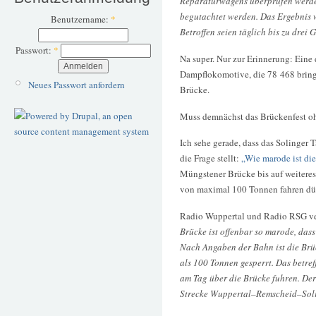
Reparaturwagens überprüfen werde
begutachtet werden. Das Ergebnis 
Benutzername:
*
Betroffen seien täglich bis zu drei 
Passwort:
*
Na super. Nur zur Erinnerung: Ei
Dampflokomotive, die 78 468 bring
Neues Passwort anfordern
Brücke.
Muss demnächst das Brückenfest o
Ich sehe gerade, dass das Solinger 
die Frage stellt:
„Wie marode ist di
Müngstener Brücke bis auf weitere
von maximal 100 Tonnen fahren dü
Radio Wuppertal und Radio RSG ve
Brücke ist offenbar so marode, das
Nach Angaben der Bahn ist die Brü
als 100 Tonnen gesperrt. Das betref
am Tag über die Brücke fuhren. De
Strecke Wuppertal–Remscheid–Solin