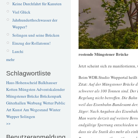
Keine Durchfahrt für Kanuten
Viel Glück
Jahrhunderthochwasser der
Wupper?
Solingen und seine Brücken
Einzug der Rollatoren!
Lurchi
rostende Müngstener Brücke
mehr
Jetzt scheint sich zu manifestieren,
Schlagwortliste
Beim WDR-Studio Wuppertal heißt
Haus Hohenscheid
Balkhauser
Zitat:
Auf der Müngstener Brücke dü
Kotten
Müngsten
Adventskalender
schwerer als 100 Tonnen sind. Der
Müngstener Brücke
Brückenpark
Regelung nicht betroffen. Die Bahn
Güterhallen
Werbung
Wetter
Public
weil das Eisenbahn-Bundesamt derze
Art
Kunst
Am Wegesrand
Winter
Jäger: Nach Angaben des Eisenbah
Wupper
Solingen
Man warte derzeit auf weitere Bere
>>
endgültige Sperrung entschieden we
dass sie die Statik des mehr als ei
Benutzeranmeldung