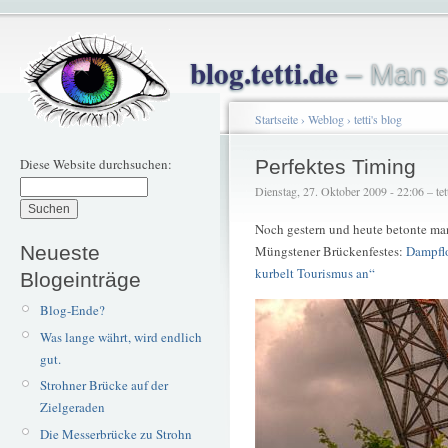
blog.tetti.de
– Man s
Startseite
›
Weblog
›
tetti's blog
Diese Website durchsuchen:
Perfektes Timing
Dienstag, 27. Oktober 2009 - 22:06 – tet
Noch gestern und heute betonte man 
Neueste
Müngstener Brückenfestes:
Dampflo
kurbelt Tourismus an“
Blogeinträge
Blog-Ende?
Was lange währt, wird endlich
gut.
Strohner Brücke auf der
Zielgeraden
Die Messerbrücke zu Strohn