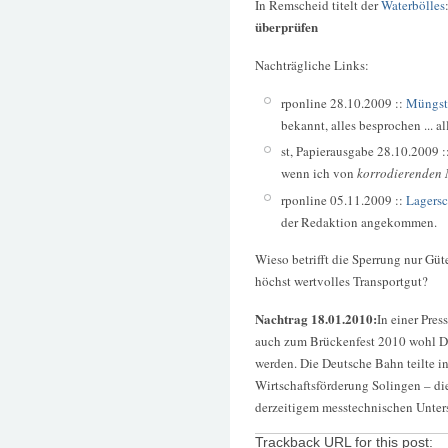
In Remscheid titelt der
Waterbölles
überprüfen
Nachträgliche Links:
rponline 28.10.2009 ::
Müngste
bekannt, alles besprochen ... al
st, Papierausgabe 28.10.2009 ::
wenn ich von
korrodierenden 
rponline 05.11.2009 ::
Lagersc
der Redaktion angekommen.
Wieso betrifft die Sperrung nur G
höchst wertvolles Transportgut?
Nachtrag 18.01.2010:
In einer Pres
auch zum Brückenfest 2010 wohl D
werden. Die Deutsche Bahn teilte i
Wirtschaftsförderung Solingen – die
derzeitigem messtechnischen Unter
Trackback URL for this post: