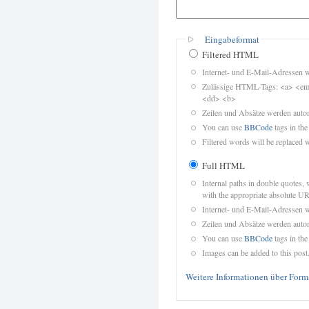
Eingabeformat
Filtered HTML
Internet- und E-Mail-Adressen 
Zulässige HTML-Tags: <a> <em>
<dd> <b>
Zeilen und Absätze werden autom
You can use
BBCode
tags in the
Filtered words will be replaced w
Full HTML
Internal paths in double quotes, 
with the appropriate absolute URL
Internet- und E-Mail-Adressen 
Zeilen und Absätze werden autom
You can use
BBCode
tags in the
Images can be added to this post
Weitere Informationen über Form