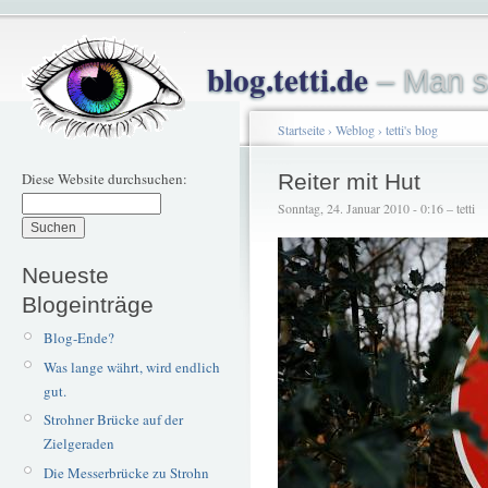
blog.tetti.de
– Man s
Startseite
›
Weblog
›
tetti's blog
Diese Website durchsuchen:
Reiter mit Hut
Sonntag, 24. Januar 2010 - 0:16 – tetti
Neueste
Blogeinträge
Blog-Ende?
Was lange währt, wird endlich
gut.
Strohner Brücke auf der
Zielgeraden
Die Messerbrücke zu Strohn