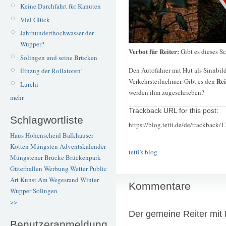
Keine Durchfahrt für Kanuten
Viel Glück
Jahrhunderthochwasser der
Wupper?
Verbot für Reiter:
Gibt es dieses Sc
Solingen und seine Brücken
Den Autofahrer mit Hut als Sinnbild
Einzug der Rollatoren!
Rei
Verkehrsteilnehmer. Gibt es den
Lurchi
werden ihm zugeschrieben?
mehr
Trackback URL for this post:
Schlagwortliste
https://blog.tetti.de/de/trackback/
Haus Hohenscheid
Balkhauser
Kotten
Müngsten
Adventskalender
tetti's blog
Müngstener Brücke
Brückenpark
Güterhallen
Werbung
Wetter
Public
Art
Kunst
Am Wegesrand
Winter
Kommentare
Wupper
Solingen
>>
Der gemeine Reiter mit H
Benutzeranmeldung