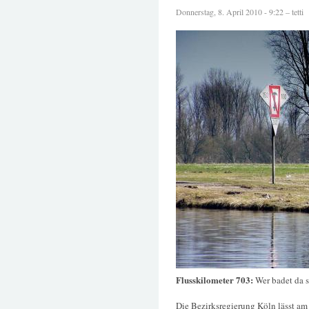
Donnerstag, 8. April 2010 - 9:22 – tetti
Flusskilometer 703:
Wer badet da 
Die Bezirksregierung Köln lässt am