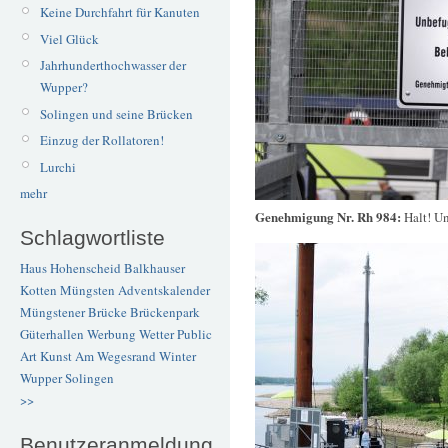
Keine Durchfahrt für Kanuten
Viel Glück
Jahrhunderthochwasser der
Wupper?
Solingen und seine Brücken
Einzug der Rollatoren!
Lurchi
mehr
Genehmigung Nr. Rh 984:
Halt! U
Schlagwortliste
Haus Hohenscheid
Balkhauser
Kotten
Müngsten
Adventskalender
Müngstener Brücke
Brückenpark
Güterhallen
Werbung
Wetter
Public
Art
Kunst
Am Wegesrand
Winter
Wupper
Solingen
>>
Benutzeranmeldung