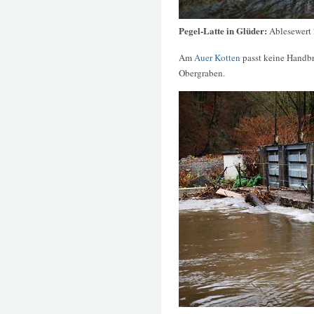
Pegel-Latte in Glüder:
Ablesewert
Am
Auer Kotten
passt keine Handbr
Obergraben.