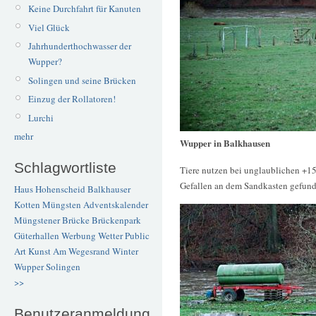
Keine Durchfahrt für Kanuten
Viel Glück
Jahrhunderthochwasser der
Wupper?
Solingen und seine Brücken
Einzug der Rollatoren!
Lurchi
mehr
Wupper in Balkhausen
Schlagwortliste
Tiere nutzen bei unglaublichen +15
Gefallen an dem Sandkasten gefund
Haus Hohenscheid
Balkhauser
Kotten
Müngsten
Adventskalender
Müngstener Brücke
Brückenpark
Güterhallen
Werbung
Wetter
Public
Art
Kunst
Am Wegesrand
Winter
Wupper
Solingen
>>
Benutzeranmeldung