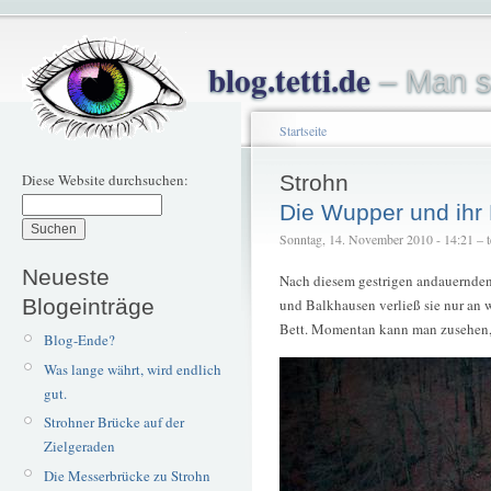
blog.tetti.de
– Man s
Startseite
Diese Website durchsuchen:
Strohn
Die Wupper und ihr 
Sonntag, 14. November 2010 - 14:21 – te
Neueste
Nach diesem gestrigen andauernden 
Blogeinträge
und Balkhausen verließ sie nur an 
Bett. Momentan kann man zusehen, 
Blog-Ende?
Was lange währt, wird endlich
gut.
Strohner Brücke auf der
Zielgeraden
Die Messerbrücke zu Strohn