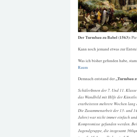
Der Turmbau zu Babel (1563):
Pie
Kann noch jemand etwas zur Entst
Was ich bisher gefunden habe, stam
Raum
„Turmbau z
Demnach entstand der
SchülerInnen der 7. Und 11. Klass
das Wandbild mit Hilfe der Künstle
erarbeiteten mehrere Wochen lang d
Die Zusammenarbeit der 13- und 14-
Jahre) war nicht immer einfach und
Kompromisse gefunden werden. Bei 
Jugendgruppe, die insgesamt 360q