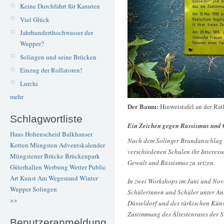
Keine Durchfahrt für Kanuten
Viel Glück
Jahrhunderthochwasser der
Wupper?
Solingen und seine Brücken
Einzug der Rollatoren!
Lurchi
mehr
Der Baum:
Hinweistafel an der Ra
Schlagwortliste
Ein Zeichen gegen Rassismus und 
Haus Hohenscheid
Balkhauser
Nach dem Solinger Brandanschlag 
Kotten
Müngsten
Adventskalender
verschiedenen Schulen ihr Interesse
Müngstener Brücke
Brückenpark
Gewalt und Rassismus zu setzen.
Güterhallen
Werbung
Wetter
Public
Art
Kunst
Am Wegesrand
Winter
In zwei Workshops im Juni und Nov
Wupper
Solingen
Schülerinnen und Schüler unter An
>>
Düsseldorf und des türkischen Küns
Zustimmung des Ältestenrates der S
Benutzeranmeldung