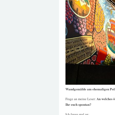
Wandgemälde am ehemaligen Poli
An welches ö
Frage an meine Leser:
Ihr euch spontan?
Ich fange mal an: