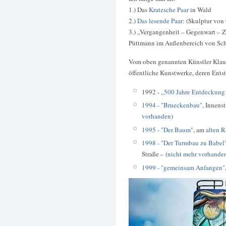
1.) Das
Kratzsche Paar
in Wald
2.)
Das lesende Paar
: (Skulptur von
3.) „Vergangenheit – Gegenwart – Z
Püttmann im Außenbereich von Sch
Vom oben genannten Künstler Klaus 
öffentliche Kunstwerke, deren Entst
1992 -
„500 Jahre Entdeckung
1994 - "Brueckenbau"
, Innens
vorhanden
)
1995 - "Der Baum"
, am
alten 
1998 - "Der Turmbau zu Babel
Straße – (
nicht mehr vorhanden
1999 - "gemeinsam Anfangen"