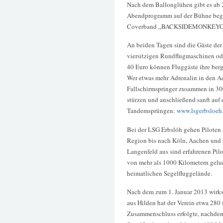
Nach dem Ballonglühen gibt es ab
Abendprogramm auf der Bühne begi
Coverband „BACKSIDEMONKEYC
An beiden Tagen sind die Gäste de
viersitzigen Rundflugmaschinen od
40 Euro können Fluggäste ihre berg
Wer etwas mehr Adrenalin in den A
Fallschirmspringer zusammen in 30
stürzen und anschließend sanft au
Tandemsprüngen:
www.lsgerbsloeh.
Bei der LSG Erbslöh gehen Piloten
Region bis nach Köln, Aachen und 
Langenfeld aus sind erfahrenen Pil
von mehr als 1000 Kilometern gelu
heimatlichen Segelfluggelände.
Nach dem zum 1. Januar 2013 wirk
aus Hilden hat der Verein etwa 280 
Zusammenschluss erfolgte, nachdem