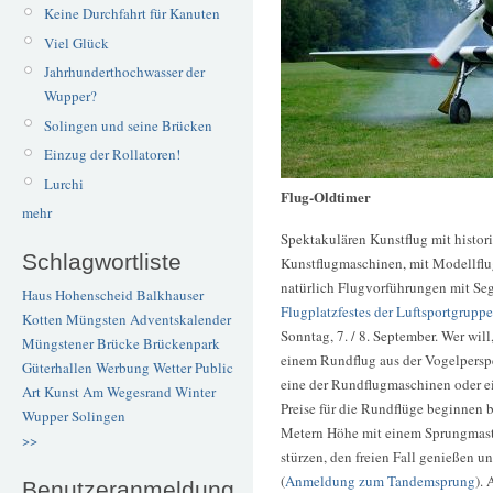
Keine Durchfahrt für Kanuten
Viel Glück
Jahrhunderthochwasser der
Wupper?
Solingen und seine Brücken
Einzug der Rollatoren!
Lurchi
Flug-Oldtimer
mehr
Spektakulären Kunstflug mit histo
Schlagwortliste
Kunstflugmaschinen, mit Modellfl
natürlich Flugvorführungen mit Seg
Haus Hohenscheid
Balkhauser
Flugplatzfestes der Luftsportgrupp
Kotten
Müngsten
Adventskalender
Sonntag, 7. / 8. September. Wer wil
Müngstener Brücke
Brückenpark
einem Rundflug aus der Vogelperspe
Güterhallen
Werbung
Wetter
Public
eine der Rundflugmaschinen oder ei
Art
Kunst
Am Wegesrand
Winter
Preise für die Rundflüge beginnen 
Wupper
Solingen
Metern Höhe mit einem Sprungmaster
>>
stürzen, den freien Fall genießen u
(
Anmeldung zum Tandemsprung
).
Benutzeranmeldung