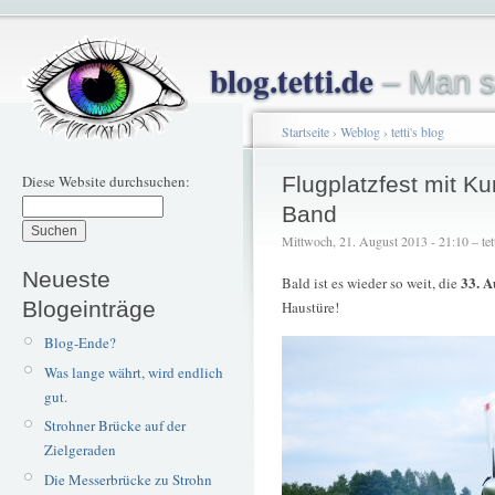
blog.tetti.de
– Man s
Startseite
›
Weblog
›
tetti's blog
Diese Website durchsuchen:
Flugplatzfest mit Ku
Band
Mittwoch, 21. August 2013 - 21:10 – tet
Neueste
33. A
Bald ist es wieder so weit, die
Blogeinträge
Haustüre!
Blog-Ende?
Was lange währt, wird endlich
gut.
Strohner Brücke auf der
Zielgeraden
Die Messerbrücke zu Strohn