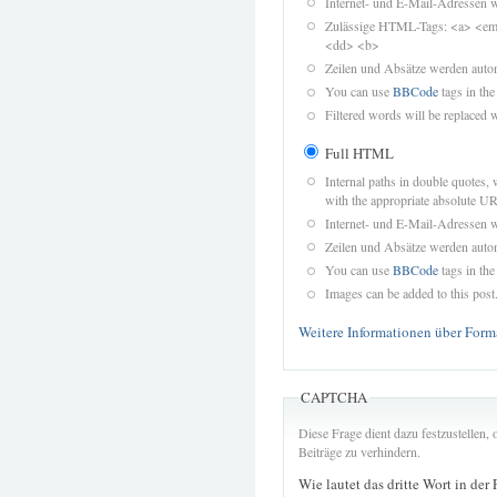
Internet- und E-Mail-Adressen 
Zulässige HTML-Tags: <a> <em>
<dd> <b>
Zeilen und Absätze werden autom
You can use
BBCode
tags in the
Filtered words will be replaced w
Full HTML
Internal paths in double quotes, 
with the appropriate absolute URL
Internet- und E-Mail-Adressen 
Zeilen und Absätze werden autom
You can use
BBCode
tags in the
Images can be added to this post
Weitere Informationen über Form
CAPTCHA
Diese Frage dient dazu festzustellen
Beiträge zu verhindern.
Wie lautet das dritte Wort in der