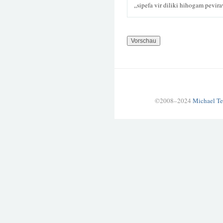
„sipefa vir diliki hihogam pevir
©2008–2024
Michael Te