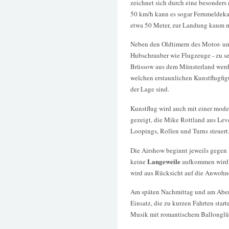
zeichnet sich durch eine besonders
50 km/h kann es sogar Fernmeldeka
etwa 50 Meter, zur Landung kaum m
Neben den Oldtimern des Motor- un
Hubschrauber wie Flugzeuge - zu se
Brüssow aus dem Münsterland werde
welchen erstaunlichen Kunstflugfig
der Lage sind.
Kunstflug wird auch mit einer mod
gezeigt, die Mike Rottland aus Le
Loopings, Rollen und Turns steuert
Die Airshow beginnt jeweils gegen 
Langeweile
keine
aufkommen wird. 
wird aus Rücksicht auf die Anwohne
Am späten Nachmittag und am Abe
Einsatz, die zu kurzen Fahrten sta
Musik mit romantischem Ballonglüh