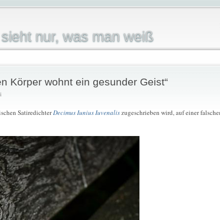
sieht nur, was man weiß
n Körper wohnt ein gesunder Geist“
i
ischen Satiredichter
Decimus Iunius Iuvenalis
zugeschrieben wird, auf einer falsche