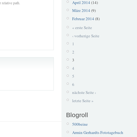
April 2014
(14)
 relative path.
März 2014
(9)
Februar 2014
(8)
« erste Seite
‹ vorherige Seite
1
2
3
4
5
6
nächste Seite ›
letzte Seite »
Blogroll
500beine
Armin Gerhardts Fototagebuch