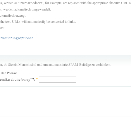
es, written as "internal:node/99", for example, are replaced with the appropriate absolute URL or
sen werden automatisch umgewandelt.
utomatisch erzeugt.
 the text. URLs will automatically be converted to links.
ost.
ormatierungsoptionen
len, ob Sie ein Mensch sind und um automatisierte SPAM-Beiträge zu verhindern.
n der Phrase
zemiku abuhe borap“?:
*