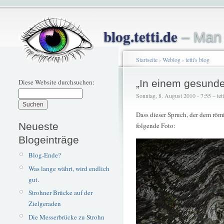
blog.tetti.de
– Man 
Startseite
›
Weblog
›
tetti's blog
Diese Website durchsuchen:
„In einem gesunde
Sonntag, 8. August 2010 - 7:55 – tett
Dass dieser Spruch, der dem röm
Neueste
folgende Foto:
Blogeinträge
Blog-Ende?
Was lange währt, wird endlich
gut.
Strohner Brücke auf der
Zielgeraden
Die Messerbrücke zu Strohn