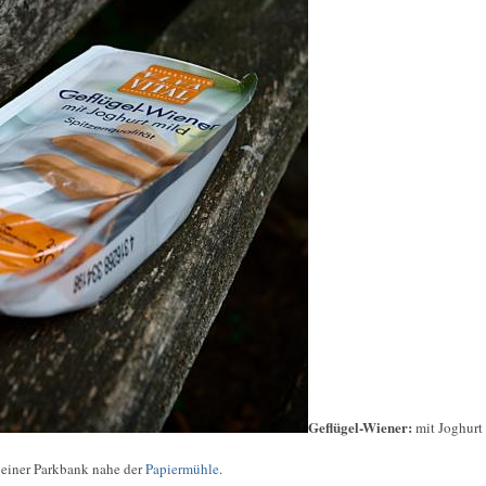
Geflügel-Wiener:
mit Joghurt
 einer Parkbank nahe der
Papiermühle
.