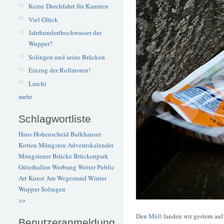
Keine Durchfahrt für Kanuten
Viel Glück
Jahrhunderthochwasser der
Wupper?
Solingen und seine Brücken
Einzug der Rollatoren!
Lurchi
mehr
Schlagwortliste
Haus Hohenscheid
Balkhauser
Kotten
Müngsten
Adventskalender
Müngstener Brücke
Brückenpark
Güterhallen
Werbung
Wetter
Public
Art
Kunst
Am Wegesrand
Winter
Wupper
Solingen
>>
Den
Müll
fanden wir gestern auf
Benutzeranmeldung