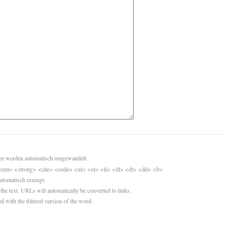
sen werden automatisch umgewandelt.
<em> <strong> <cite> <code> <ul> <ol> <li> <dl> <dt> <dd> <b>
utomatisch erzeugt.
 the text. URLs will automatically be converted to links.
d with the filtered version of the word.