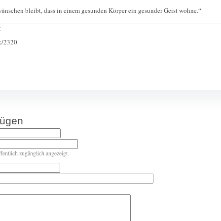
 wünschen bleibt, dass in einem gesunden Körper ein gesunder Geist wohne.“
:
ck/2320
fügen
ffentlich zugänglich angezeigt.