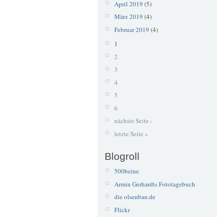
April 2019
(5)
März 2019
(4)
Februar 2019
(4)
1
2
3
4
5
6
nächste Seite ›
letzte Seite »
Blogroll
500beine
Armin Gerhardts Fototagebuch
die olsenban.de
Flickr