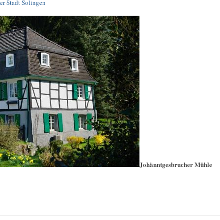
er Stadt Solingen
Johänntgesbrucher Mühle