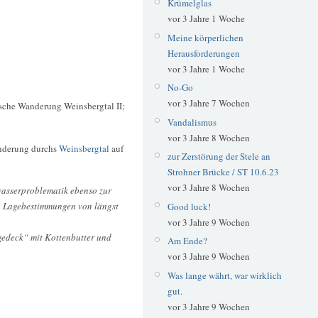
Krümelglas
vor 3 Jahre 1 Woche
Meine körperlichen
Herausforderungen
vor 3 Jahre 1 Woche
No-Go
vor 3 Jahre 7 Wochen
ische Wanderung Weinsbergtal II;
Vandalismus
vor 3 Jahre 8 Wochen
anderung durchs
Weinsbergtal
auf
zur Zerstörung der Stele an
Strohner Brücke / ST 10.6.23
vor 3 Jahre 8 Wochen
asserproblematik ebenso zur
n Lagebestimmungen von längst
Good luck!
vor 3 Jahre 9 Wochen
gedeck“ mit Kottenbutter und
Am Ende?
vor 3 Jahre 9 Wochen
Was lange währt, war wirklich
gut.
vor 3 Jahre 9 Wochen