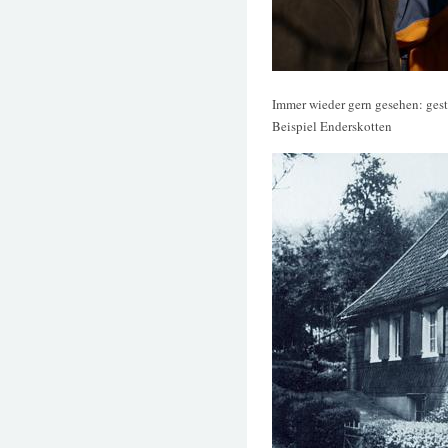
Immer wieder gern gesehen: ges
Beispiel Enderskotten