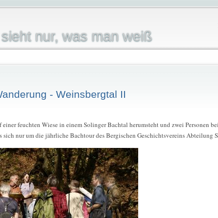
sieht nur, was man weiß
Wanderung - Weinsbergtal II
einer feuchten Wiese in einem Solinger Bachtal herumsteht und zwei Personen bei
s sich nur um die jährliche Bachtour des Bergischen Geschichtsvereins Abteilung S