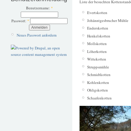
Liste der besuchten Kottenstand
Benutzername:
*
Evertskotten
Johänntgesbrucher Mühle
Passwort:
*
Enderskotten
Neues Passwort anfordern
Henkelskotten
Mollskotten
Löherkotten
Wittekotten
Struppsmühle
Schmidtkotten
Kohlenkotten
Ohligskotten
Schaafenkotten