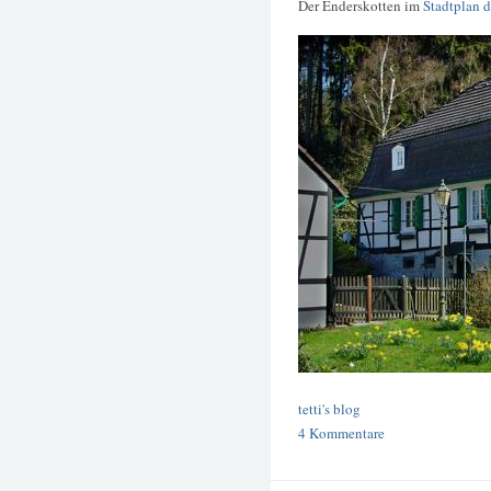
Der Enderskotten im
Stadtplan d
tetti's blog
4 Kommentare