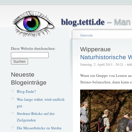
blog.tetti.de
– Man 
Startseite
Diese Website durchsuchen:
Wipperaue
Naturhistorische 
Samstag, 2. April 2011 - 20:21 – tetti
Neueste
Wenn ein Gruppe von Leuten auf 
Blogeinträge
Steines belauschen, dann kann e
Blog-Ende?
Was lange währt, wird endlich
gut.
Strohner Brücke auf der
Zielgeraden
Die Messerbrücke zu Strohn