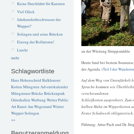
Keine Durchfahrt für Kanuten
Viel Glück
Jahrhunderthochwasser der
Wupper?
Solingen und seine Brücken
Einzug der Rollatoren!
Lurchi
an der Wüstung Struppsmühle
mehr
Heute fand bei bestem Sonnensc
der Agenda. (
Teil I der Wanderu
Schlagwortliste
Haus Hohenscheid
Balkhauser
Auf dem Weg von Untenfürkelt b
Kotten
Müngsten
Adventskalender
Sprache kommen wie Überbleibse
Müngstener Brücke
Brückenpark
verschwundenen
Güterhallen
Werbung
Wetter
Public
Schleifkotten ausprobiert. Zum
Art
Kunst
Am Wegesrand
Winter
halben Hahn im Wipperkotten a
Wupper
Solingen
Festes Schuhwerk obligatorisch.
>>
Führung: Artur Pach und Dr. Jür
Benutzeranmeldung