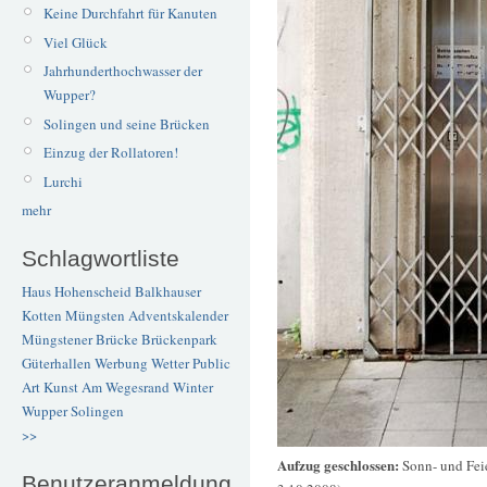
Keine Durchfahrt für Kanuten
Viel Glück
Jahrhunderthochwasser der
Wupper?
Solingen und seine Brücken
Einzug der Rollatoren!
Lurchi
mehr
Schlagwortliste
Haus Hohenscheid
Balkhauser
Kotten
Müngsten
Adventskalender
Müngstener Brücke
Brückenpark
Güterhallen
Werbung
Wetter
Public
Art
Kunst
Am Wegesrand
Winter
Wupper
Solingen
>>
Aufzug geschlossen:
Sonn- und Feie
Benutzeranmeldung