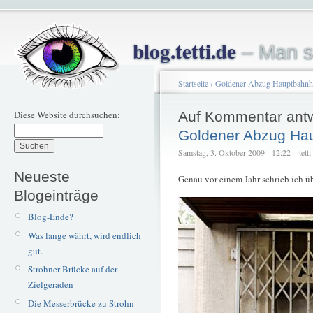
blog.tetti.de
– Man s
Startseite
›
Goldener Abzug Hauptbahnh
Diese Website durchsuchen:
Auf Kommentar ant
Goldener Abzug Ha
Samstag, 3. Oktober 2009 - 12:22 – tetti
Neueste
Genau vor einem Jahr schrieb ich ü
Blogeinträge
Blog-Ende?
Was lange währt, wird endlich
gut.
Strohner Brücke auf der
Zielgeraden
Die Messerbrücke zu Strohn