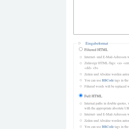
Eingabeformat
Filtered HTML
Internet- und E-Mail-Adressen 
Zulässige HTML-Tags: <a> <em>
<dd> <b>
Zeilen und Absätze werden autom
You can use
BBCode
tags in the
Filtered words will be replaced w
Full HTML
Internal paths in double quotes, 
with the appropriate absolute URL
Internet- und E-Mail-Adressen 
Zeilen und Absätze werden autom
You can use
BBCode
tags in the