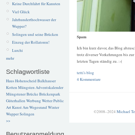
Keine Durchfahrt für Kanuten
Viel Glück
Jahrhunderthochwasser der
Wupper?
Solingen und seine Brücken
Spam
Einzug der Rollatoren!
Ich bin kurz davor, das Blog abzus
Lurchi
trotz diverser Vorkehrungen bis zu
mehr
letzten Tagen ständig zu. :-(
Schlagwortliste
tetti's blog
4 Kommentare
Haus Hohenscheid
Balkhauser
Kotten
Müngsten
Adventskalender
Müngstener Brücke
Brückenpark
Güterhallen
Werbung
Wetter
Public
Art
Kunst
Am Wegesrand
Winter
©2008–2024
Michael Te
Wupper
Solingen
>>
Benutzeranmeldung