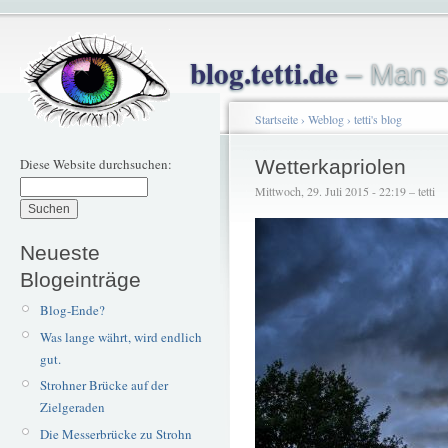
blog.tetti.de
– Man s
Startseite
›
Weblog
›
tetti's blog
Diese Website durchsuchen:
Wetterkapriolen
Mittwoch, 29. Juli 2015 - 22:19 – tetti
Neueste
Blogeinträge
Blog-Ende?
Was lange währt, wird endlich
gut.
Strohner Brücke auf der
Zielgeraden
Die Messerbrücke zu Strohn