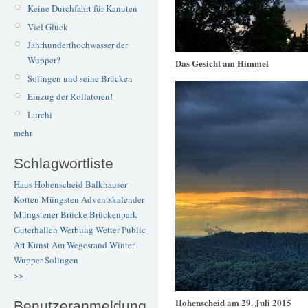
Keine Durchfahrt für Kanuten
Viel Glück
Jahrhunderthochwasser der
Wupper?
Das Gesicht am Himmel
Solingen und seine Brücken
Einzug der Rollatoren!
Lurchi
mehr
Schlagwortliste
Haus Hohenscheid
Balkhauser
Kotten
Müngsten
Adventskalender
Müngstener Brücke
Brückenpark
Güterhallen
Werbung
Wetter
Public
Art
Kunst
Am Wegesrand
Winter
Wupper
Solingen
>>
Hohenscheid am 29. Juli 2015
Benutzeranmeldung