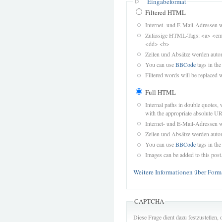
Eingabeformat
Filtered HTML
Internet- und E-Mail-Adressen 
Zulässige HTML-Tags: <a> <em>
<dd> <b>
Zeilen und Absätze werden autom
You can use
BBCode
tags in the
Filtered words will be replaced w
Full HTML
Internal paths in double quotes, 
with the appropriate absolute URL
Internet- und E-Mail-Adressen 
Zeilen und Absätze werden autom
You can use
BBCode
tags in the
Images can be added to this post
Weitere Informationen über Form
CAPTCHA
Diese Frage dient dazu festzustellen