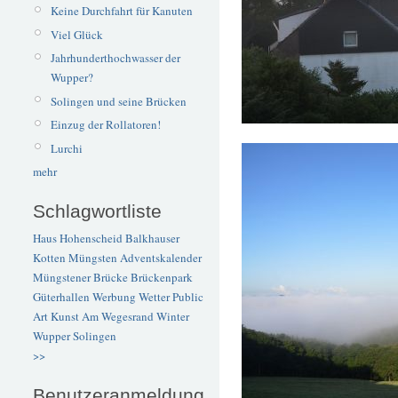
Keine Durchfahrt für Kanuten
Viel Glück
Jahrhunderthochwasser der
Wupper?
Solingen und seine Brücken
Einzug der Rollatoren!
Lurchi
mehr
Schlagwortliste
Haus Hohenscheid
Balkhauser
Kotten
Müngsten
Adventskalender
Müngstener Brücke
Brückenpark
Güterhallen
Werbung
Wetter
Public
Art
Kunst
Am Wegesrand
Winter
Wupper
Solingen
>>
Benutzeranmeldung