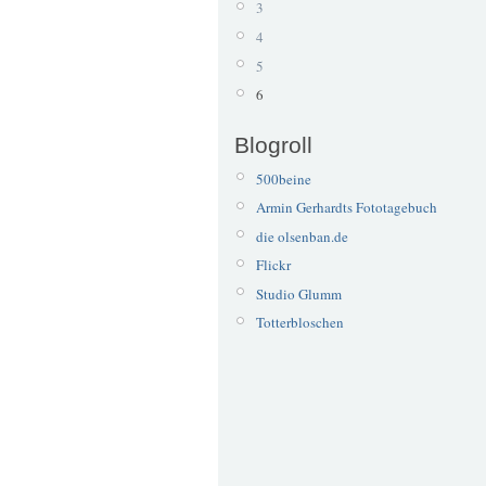
3
4
5
6
Blogroll
500beine
Armin Gerhardts Fototagebuch
die olsenban.de
Flickr
Studio Glumm
Totterbloschen