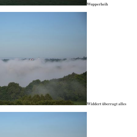
Wupperheih
Widdert überragt alles