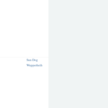
Sun Dog
Wupperheih