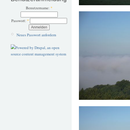
Benutzername:
*
Passwort:
*
Neues Passwort anfordern