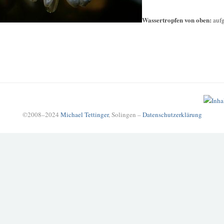
Wassertropfen von oben:
auf
©2008–2024
Michael Tettinger
, Solingen –
Datenschutzerklärung