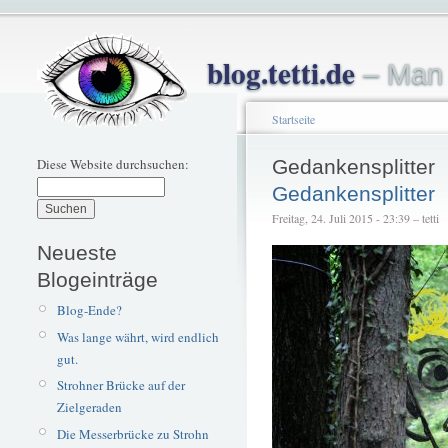
blog.tetti.de
– Man 
Startseite
Diese Website durchsuchen:
Gedankensplitter
Gedankensplitter
Freitag, 24. Juli 2015 - 23:39 – tetti
Neueste
Blogeinträge
Blog-Ende?
Was lange währt, wird endlich
gut.
Strohner Brücke auf der
Zielgeraden
Die Messerbrücke zu Strohn