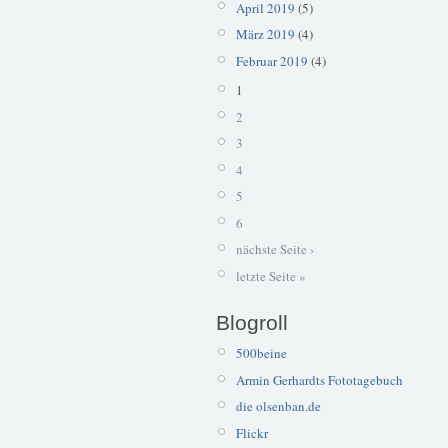
April 2019
(5)
März 2019
(4)
Februar 2019
(4)
1
2
3
4
5
6
nächste Seite ›
letzte Seite »
Blogroll
500beine
Armin Gerhardts Fototagebuch
die olsenban.de
Flickr