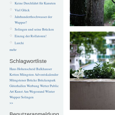
Keine Durchfahrt für Kanuten
Viel Glück
Jahrhunderthochwasser der
Wupper?
Solingen und seine Brücken
Einzug der Rollatoren!
Lurchi
mehr
Schlagwortliste
Haus Hohenscheid
Balkhauser
Kotten
Müngsten
Adventskalender
Müngstener Brücke
Brückenpark
Güterhallen
Werbung
Wetter
Public
Art
Kunst
Am Wegesrand
Winter
Wupper
Solingen
>>
Benutzeranmeldung