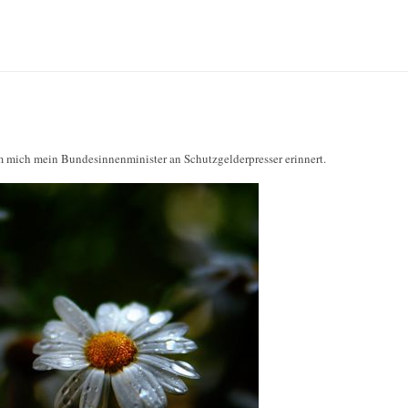
 mich mein Bundesinnenminister an Schutzgelderpresser erinnert.