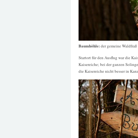
Baumhöhle:
der gemeine Waldfraß
Startort für den Ausflug war die Ka
Kaisereiche; bei der ganzen Solin
die Kaisereiche nicht besser in K