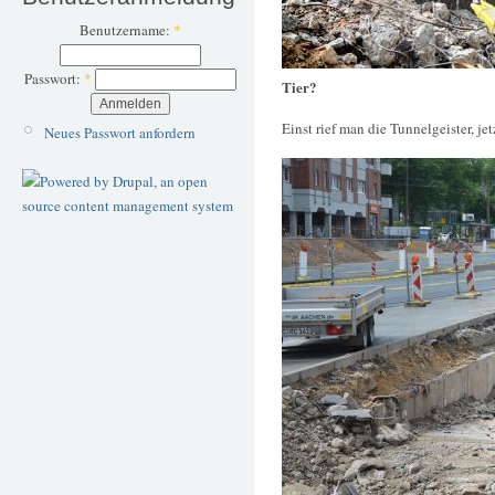
Benutzername:
*
Passwort:
*
Tier?
Einst rief man die Tunnelgeister, je
Neues Passwort anfordern