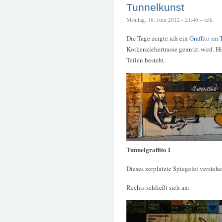
Tunnelkunst
Montag, 18. Juni 2012 - 21:46 – tetti
Die Tage zeigte ich ein
Graffito im
Korkenziehertrasse genutzt wird. Hi
Teilen besteht.
Tunnelgraffito I
Dieses zerplatzte Spiegelei verstehe
Rechts schließt sich an: