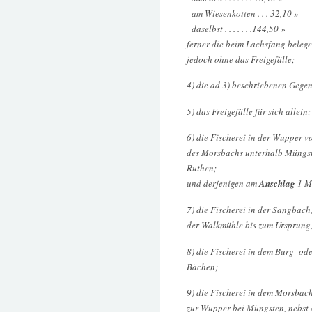
am Wiesenkotten . . . 32,10 »
daselbst . . . . . . .144,50 »
ferner die beim Lachsfang beleg
jedoch ohne das Freigefälle;
4) die ad 3) beschriebenen Gegen
5) das Freigefälle für sich allein;
6) die Fischerei in der Wupper v
des Morsbachs unterhalb Müngste
Ruthen;
und derjenigen am
Anschlag
1 M
7) die Fischerei in der Sangbac
der Walkmühle bis zum Ursprung,
8) die Fischerei in dem Burg- o
Bächen;
9) die Fischerei in dem Morsbac
zur Wupper bei Müngsten, nebst 