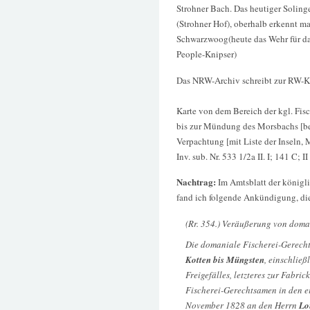
Strohner Bach. Das heutiger Soling
(Strohner Hof), oberhalb erkennt 
Schwarzwoog(heute das Wehr für das
People-Knipser)
Das NRW-Archiv schreibt zur RW-K
Karte von dem Bereich der kgl. Fis
bis zur Mündung des Morsbachs [bei
Verpachtung [mit Liste der Inseln,
Inv. sub. Nr. 533 1/2a II. I; 141 C; I
Nachtrag:
Im Amtsblatt der königl
fand ich folgende Ankündigung, di
(Rr. 354.) Veräußerung von domani
Die domaniale Fischerei-Gerech
Kotten bis Müngsten
, einschlie
Freigefälles, letzteres zur Fabr
Fischerei-Gerechtsamen in den 
November 1828 an den Herrn
Lo