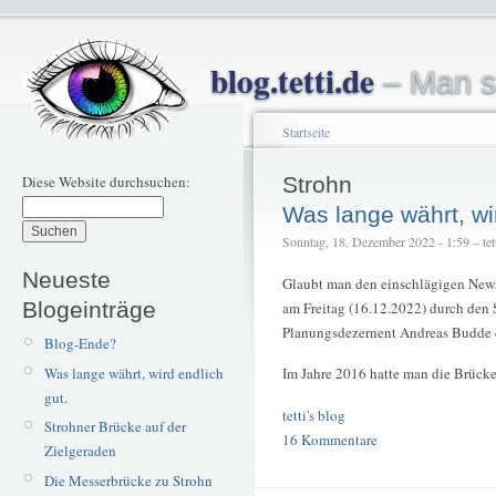
blog.tetti.de
– Man s
Startseite
Diese Website durchsuchen:
Strohn
Was lange währt, wir
Sonntag, 18. Dezember 2022 - 1:59 – tet
Neueste
Glaubt man den einschlägigen News
Blogeinträge
am Freitag (16.12.2022) durch den
Planungsdezernent Andreas Budde 
Blog-Ende?
Was lange währt, wird endlich
Im Jahre 2016 hatte man die Brücke
gut.
tetti's blog
Strohner Brücke auf der
16 Kommentare
Zielgeraden
Die Messerbrücke zu Strohn