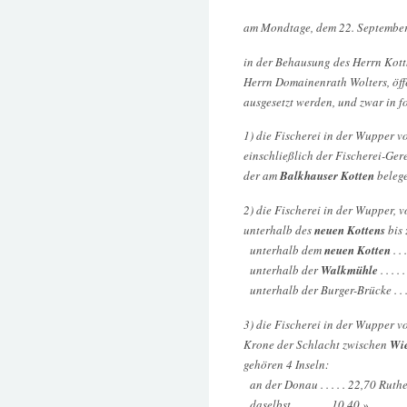
am Mondtage, dem 22. September
in der Behausung des Herrn Kott
Herrn Domainenrath Wolters, öff
ausgesetzt werden, und zwar in f
1) die Fischerei in der Wupper 
einschließlich der Fischerei-Ge
der am
Balkhauser Kotten
belege
2) die Fischerei in der Wupper, 
unterhalb des
neuen Kottens
bis 
unterhalb dem
neuen Kotten
. .
unterhalb der
Walkmühle
. . . .
unterhalb der Burger-Brücke . . 
3) die Fischerei in der Wupper v
Krone der Schlacht zwischen
Wie
gehören 4 Inseln:
an der Donau . . . . . 22,70 Ruth
daselbst . . . . . . . 10,40 »