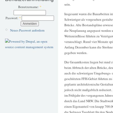
sein.
Benutzername:
*
Insgesamt waren die Bauarbeiten im
Passwort:
*
Schwieriger als vorgesehen gestalte
Brücke. Alte Bestandspläne erwiese
Neues Passwort anfordern
die Neuplanung angepasst werden un
Wettereinflüsse führten zu Verzög
veranschlagt. Rund vier Monate spät
Anfang Dezember kann die Strohner
gegeben werden.
Die Gesamtkosten liegen bei rund 
beim Abbruch der alten Brücke, deu
auch die schwierigen Umgebungs- 
geschützten FFH-Gebiet führten zu 
geplante architektonische Gestaltu
jedoch nicht maßgeblich reduziert.
im Frühjahr des vergangenen Jahre
durch das Land NRW. Die Stadtwerk
einen Eigenanteil von knapp 700.00
die Solinger Tageblatt für den Neu