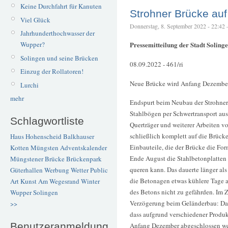
Keine Durchfahrt für Kanuten
Strohner Brücke auf
Viel Glück
Donnerstag, 8. September 2022 - 22:42 – 
Jahrhunderthochwasser der
Wupper?
Pressemitteilung der Stadt Solinge
Solingen und seine Brücken
08.09.2022 - 461/ri
Einzug der Rollatoren!
Neue Brücke wird Anfang Dezember
Lurchi
mehr
Endspurt beim Neubau der Strohner 
Stahlbögen per Schwertransport au
Schlagwortliste
Querträger und weiterer Arbeiten vo
schließlich komplett auf die Brücke
Haus Hohenscheid
Balkhauser
Einbauteile, die der Brücke die Fo
Kotten
Müngsten
Adventskalender
Ende August die Stahlbetonplatten 
Müngstener Brücke
Brückenpark
queren kann. Das dauerte länger als
Güterhallen
Werbung
Wetter
Public
die Betonagen etwas kühlere Tage 
Art
Kunst
Am Wegesrand
Winter
des Betons nicht zu gefährden. Im Z
Wupper
Solingen
Verzögerung beim Geländerbau: Das
>>
dass aufgrund verschiedener Produk
Benutzeranmeldung
Anfang Dezember abgeschlossen wer