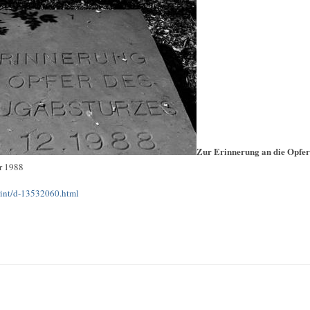
Zur Erinnerung an die Opfer
r 1988
print/d-13532060.html