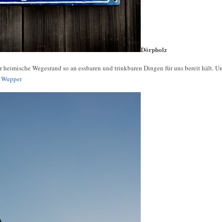
Dörpholz
er heimische Wegesrand so an essbaren und trinkbaren Dingen für uns bereit hält. U
e Wupper