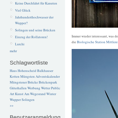
Keine Durchfahrt für Kanuten
Viel Glück
Jahrhunderthochwasser der
Wupper?
Solingen und seine Brücken
Immer wieder interessant, was d
Einzug der Rollatoren!
die
Biologische Station Mittler
Lurchi
mehr
Schlagwortliste
Haus Hohenscheid
Balkhauser
Kotten
Müngsten
Adventskalender
Müngstener Brücke
Brückenpark
Güterhallen
Werbung
Wetter
Public
Art
Kunst
Am Wegesrand
Winter
Wupper
Solingen
>>
Benutzeranmeldung