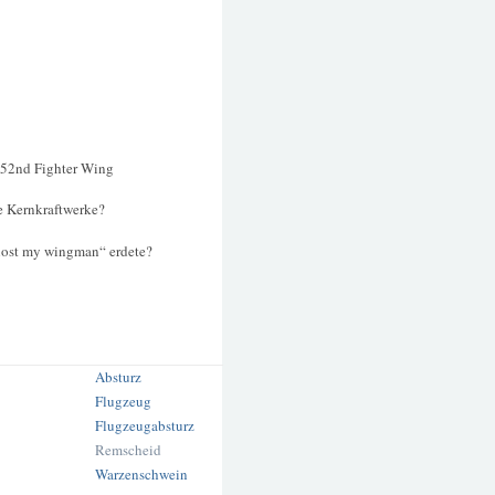
 52nd Fighter Wing
he Kernkraftwerke?
 lost my wingman“ erdete?
Absturz
Flugzeug
Flugzeugabsturz
Remscheid
Warzenschwein