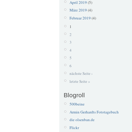
April 2019
(5)
März 2019
(4)
Februar 2019
(4)
1
2
3
4
5
6
nächste Seite ›
letzte Seite »
Blogroll
500beine
Armin Gerhardts Fototagebuch
die olsenban.de
Flickr