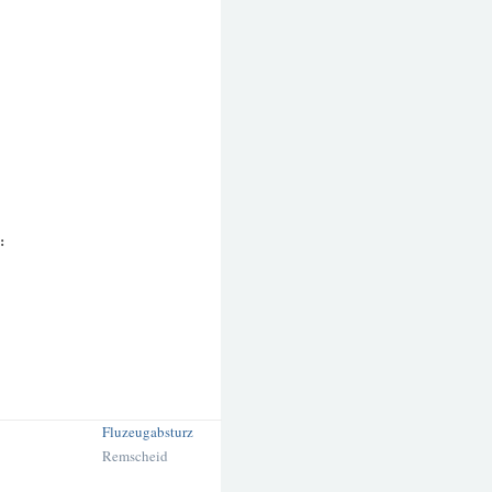
:
Fluzeugabsturz
Remscheid