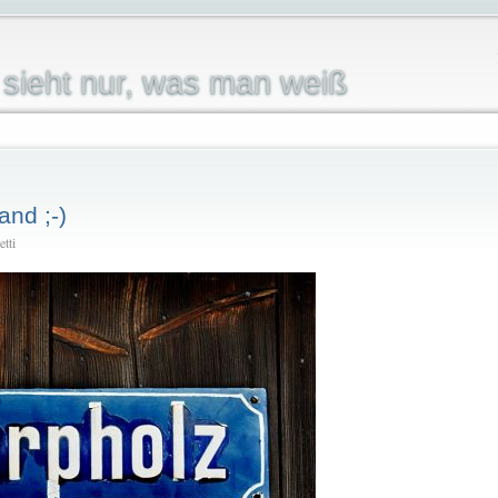
sieht nur, was man weiß
and ;-)
tti