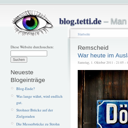
blog.tetti.de
– Man 
Startseite
Diese Website durchsuchen:
Remscheid
War heute im Ausl
Samstag, 1. Oktober 2011 - 21:05 – te
Neueste
Blogeinträge
Blog-Ende?
Was lange währt, wird endlich
gut.
Strohner Brücke auf der
Zielgeraden
Die Messerbrücke zu Strohn