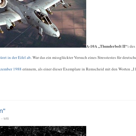
A-10A „Thunderbolt II“:
des
rzt in der Eifel ab
. War das ein missglückter Versuch eines Stresstestes für deutsc
ezember 1988
erinnern, als einer dieser Exemplare in Remscheid mit den Worten „I
n"
 tetti