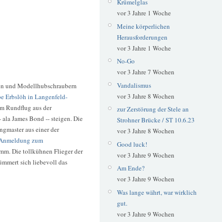
Krümelglas
vor 3 Jahre 1 Woche
Meine körperlichen
Herausforderungen
vor 3 Jahre 1 Woche
No-Go
vor 3 Jahre 7 Wochen
Vandalismus
gen und Modellhubschraubern
vor 3 Jahre 8 Wochen
pe Erbslöh in Langenfeld-
em Rundflug aus der
zur Zerstörung der Stele an
 ala James Bond -- steigen. Die
Strohner Brücke / ST 10.6.23
ngmaster aus einer der
vor 3 Jahre 8 Wochen
Anmeldung zum
Good luck!
m. Die tollkühnen Flieger der
vor 3 Jahre 9 Wochen
ümmert sich liebevoll das
Am Ende?
vor 3 Jahre 9 Wochen
Was lange währt, war wirklich
gut.
vor 3 Jahre 9 Wochen