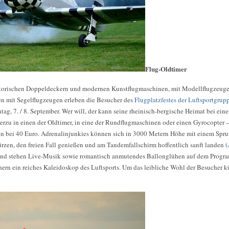
Flug-Oldtimer
istorischen Doppeldeckern und modernen Kunstflugmaschinen, mit Modellflugzeu
en mit Segelflugzeugen erleben die Besucher des
Flugplatzfestes der Luftsportgrup
g, 7. / 8. September. Wer will, der kann seine rheinisch-bergische Heimat bei ein
rzu in einen der Oldtimer, in eine der Rundflugmaschinen oder einen Gyrocopter --
en bei 40 Euro. Adrenalinjunkies können sich in 3000 Metern Höhe mit einem Spru
türzen, den freien Fall genießen und am Tandemfallschirm hoffentlich sanft landen (
nd stehen Live-Musik sowie romantisch anmutendes Ballonglühen auf dem Program
ern ein reiches Kaleidoskop des Luftsports. Um das leibliche Wohl der Besucher k