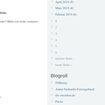
April 2019
(5)
März 2019
(4)
rhöhe
Februar 2019
(4)
1
et? Hätte ich nicht vermutet.
2
3
4
5
6
nächste Seite ›
letzte Seite »
Blogroll
500beine
Armin Gerhardts Fototagebuch
die olsenban.de
s
Flickr