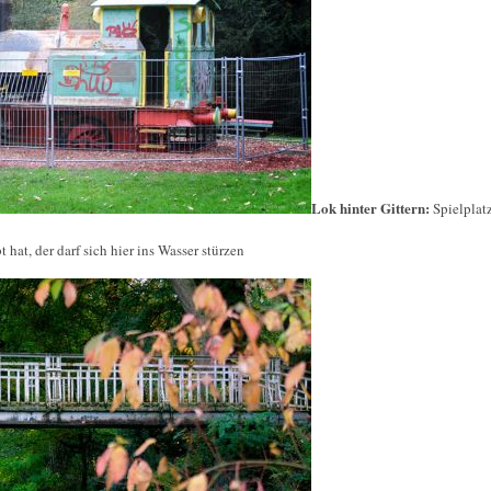
Lok hinter Gittern:
Spielplat
hat, der darf sich hier ins Wasser stürzen