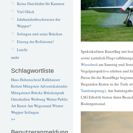
Keine Durchfahrt für Kanuten
Viel Glück
Jahrhunderthochwasser der
Wupper?
Solingen und seine Brücken
Einzug der Rollatoren!
Lurchi
Spektakulären Kunstflug mit h
mehr
sowie natürlich Flugvorführung
Wiescheid
am Samstag und Sonnta
Schlagwortliste
Vogelperspektive erleben und hie
Preise für die Rundflüge beginn
Haus Hohenscheid
Balkhauser
fliegenden Kisten in die Tiefe s
Kotten
Müngsten
Adventskalender
Tandemsprung
). Am Samstagabe
Müngstener Brücke
Brückenpark
LSG Erbslöh bieten ihren Besuch
Güterhallen
Werbung
Wetter
Public
Bodenpersonal.
Art
Kunst
Am Wegesrand
Winter
Wupper
Solingen
>>
Benutzeranmeldung