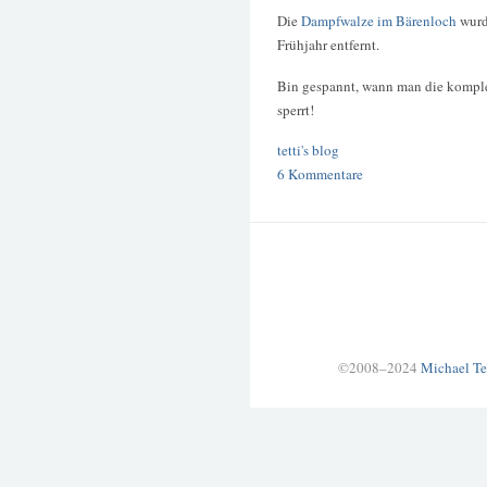
Die
Dampfwalze im Bärenloch
wurd
Frühjahr entfernt.
Bin gespannt, wann man die komple
sperrt!
tetti's blog
6 Kommentare
©2008–2024
Michael Te