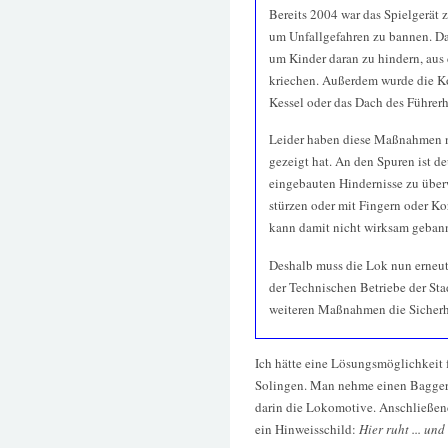
Bereits 2004 war das Spielgerät
um Unfallgefahren zu bannen. Da
um Kinder daran zu hindern, aus 
kriechen. Außerdem wurde die Ko
Kessel oder das Dach des Führerh
Leider haben diese Maßnahmen ni
gezeigt hat. An den Spuren ist de
eingebauten Hindernisse zu über
stürzen oder mit Fingern oder Ko
kann damit nicht wirksam geban
Deshalb muss die Lok nun erneut
der Technischen Betriebe der St
weiteren Maßnahmen die Sicherh
Ich hätte eine Lösungsmöglichkeit 
Solingen. Man nehme einen Bagger, 
darin die Lokomotive. Anschließend
ein Hinweisschild:
Hier ruht ... un