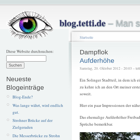
blog.tetti.de
– Man s
Startseite
Diese Website durchsuchen:
Dampflok
Aufderhöhe
Samstag, 20. Oktober 2012 - 20:03 – tett
Neueste
Ein Solinger Stadtteil, in dem ich 
Blogeinträge
zu kehre ich an den Ort meiner ers
soweit.
Blog-Ende?
Was lange währt, wird endlich
Hier ein paar Impressionen der nä
gut.
Das ehemalige Aufderhöher Freibad,
Strohner Brücke auf der
Sprüche bemerkbar.
Zielgeraden
Die Messerbrücke zu Strohn