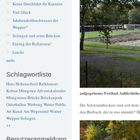
Keine Durchfahrt für Kanuten
Viel Glück
Jahrhunderthochwasser der
Wupper?
Solingen und seine Brücken
Einzug der Rollatoren!
Lurchi
mehr
Schlagwortliste
Haus Hohenscheid
Balkhauser
Kotten
Müngsten
Adventskalender
aufgegebenes Freibad Aufderhöhe
Müngstener Brücke
Brückenpark
Güterhallen
Werbung
Wetter
Public
Die Schwimmbecken sind seit dem 
Art
Kunst
Am Wegesrand
Winter
den Burbach, der in was mündet? Hä
Wupper
Solingen
>>
Benutzeranmeldung