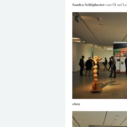
Sandra Schlipkoeter:
nur Öl auf L
oben