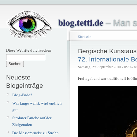
blog.tetti.de
– Man s
Startseite
Diese Website durchsuchen:
Bergische Kunstaus
72. Internationale 
Samstag, 29. September 2018 - 0:20 – tet
Neueste
Freitagabend war traditionell Eröf
Blogeinträge
Blog-Ende?
Was lange währt, wird endlich
gut.
Strohner Brücke auf der
Zielgeraden
Die Messerbrücke zu Strohn