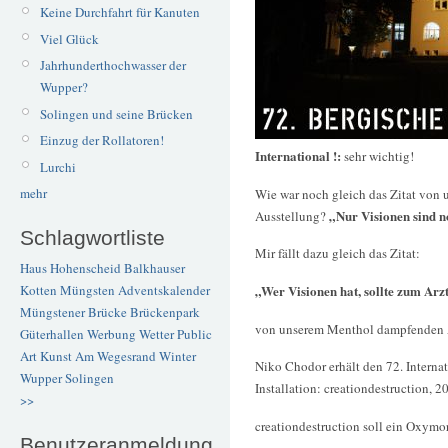
Keine Durchfahrt für Kanuten
Viel Glück
Jahrhunderthochwasser der
Wupper?
Solingen und seine Brücken
Einzug der Rollatoren!
International !:
sehr wichtig!
Lurchi
mehr
Wie war noch gleich das Zitat von
„Nur Visionen sind n
Ausstellung?
Schlagwortliste
Mir fällt dazu gleich das Zitat:
Haus Hohenscheid
Balkhauser
„Wer Visionen hat, sollte zum Arz
Kotten
Müngsten
Adventskalender
Müngstener Brücke
Brückenpark
von unserem Menthol dampfenden A
Güterhallen
Werbung
Wetter
Public
Art
Kunst
Am Wegesrand
Winter
Niko Chodor erhält den 72. Internat
Wupper
Solingen
Installation: creationdestruction, 2
>>
creationdestruction soll ein Oxymo
Benutzeranmeldung