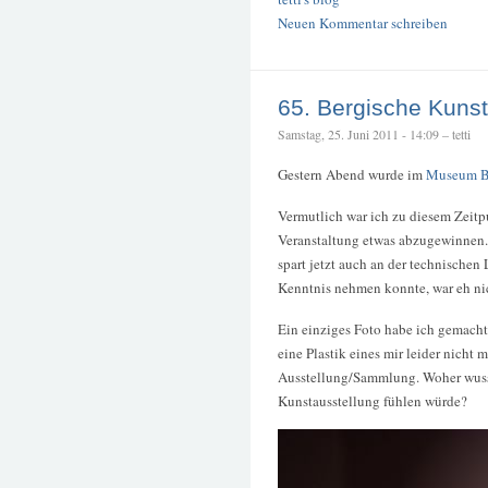
Neuen Kommentar schreiben
65. Bergische Kunst
Samstag, 25. Juni 2011 - 14:09 – tetti
Gestern Abend wurde im
Museum B
Vermutlich war ich zu diesem Zeitp
Veranstaltung etwas abzugewinnen. 
spart jetzt auch an der technischen
Kenntnis nehmen konnte, war eh ni
Ein einziges Foto habe ich gemacht.
eine Plastik eines mir leider nicht
Ausstellung/Sammlung. Woher wusst
Kunstausstellung fühlen würde?