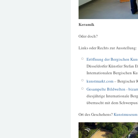
Keramik
Oder doch?
Links oder Rechts zur Ausstellung:
Eröffnung der Bergischen Kuns
Düsseldorfer Künstler Stefan E
Internationalen Bergischen Ku
kunstmarkt.com
– Bergischer K
Gesampelte Bildwelten - bizarr
diesjährige Internationale Be
überrascht mit dem Schwerpunk
Ort des Geschehens?
Kunstmuseum 