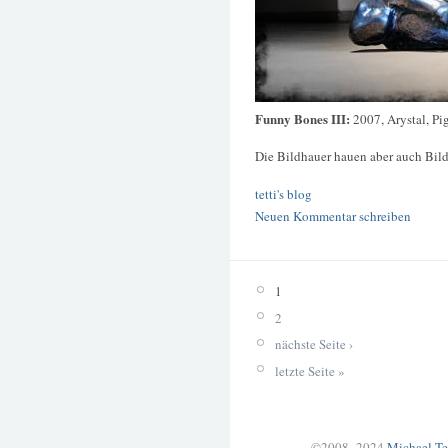
Funny Bones III:
2007, Arystal, P
Die Bildhauer hauen aber auch Bild
tetti's blog
Neuen Kommentar schreiben
1
2
nächste Seite ›
letzte Seite »
©2008–2024
Michael Te