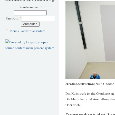
Benutzername:
*
Passwort:
*
Neues Passwort anfordern
creationdestruction:
Niko Chodor,
Das Kunstwerk ist die Graukarte an
Die Menschen sind Ausstellungsbes
Oder doch?