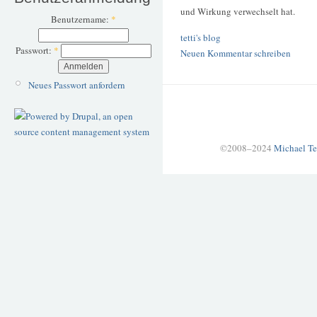
und Wirkung verwechselt hat.
Benutzername:
*
tetti's blog
Passwort:
*
Neuen Kommentar schreiben
Neues Passwort anfordern
©2008–2024
Michael Te