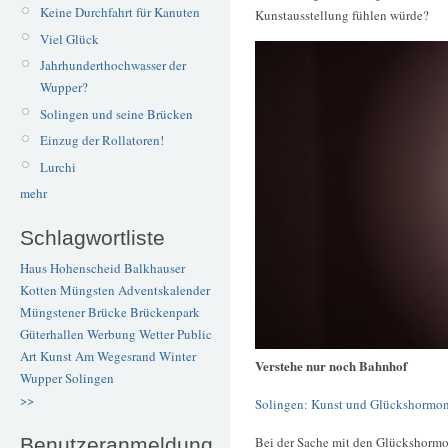
Keine Durchfahrt für Kanuten
Kunstausstellung fühlen würde?
Viel Glück
Jahrhunderthochwasser der
Wupper?
Solingen und seine Brücken
Einzug der Rollatoren!
Lurchi
mehr
Schlagwortliste
Haus Hohenscheid
Balkhauser
Kotten
Müngsten
Adventskalender
Müngstener Brücke
Brückenpark
Güterhallen
Werbung
Wetter
Public
Art
Kunst
Am Wegesrand
Winter
Verstehe nur noch Bahnhof
Wupper
Solingen
>>
Solingen: Kunst und Glückshormo
Bei der Sache mit den Glückshormo
Benutzeranmeldung