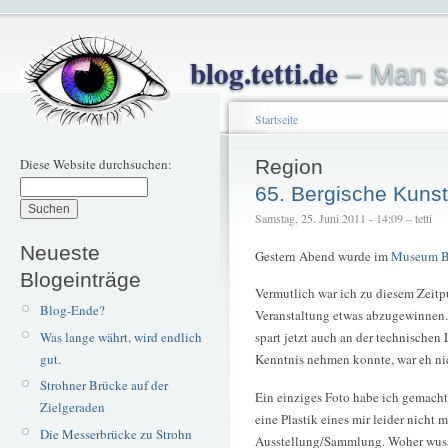
blog.tetti.de
– Man s
Startseite
Diese Website durchsuchen:
Region
65. Bergische Kunst
Samstag, 25. Juni 2011 - 14:09 – tetti
Neueste
Gestern Abend wurde im
Museum B
Blogeinträge
Vermutlich war ich zu diesem Zeitp
Blog-Ende?
Veranstaltung etwas abzugewinnen. 
Was lange währt, wird endlich
spart jetzt auch an der technischen
gut.
Kenntnis nehmen konnte, war eh ni
Strohner Brücke auf der
Ein einziges Foto habe ich gemacht.
Zielgeraden
eine Plastik eines mir leider nicht
Die Messerbrücke zu Strohn
Ausstellung/Sammlung. Woher wusst