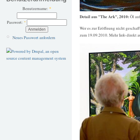
Benutzername:
*
Detail aus "The Ark", 2010:
Öl au
Passwort:
*
Wer es zur Eröffnung nicht geschaff
zum 19.09.2010. Mehr Info direkt 
Neues Passwort anfordern