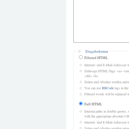
Eingabeformat
Filtered HTML
Internet- und E-Mail-Adressen 
Zulässige HTML-Tags: <a> <em>
<dd> <b>
Zeilen und Absätze werden autom
You can use
BBCode
tags in the
Filtered words will be replaced w
Full HTML
Internal paths in double quotes, 
with the appropriate absolute URL
Internet- und E-Mail-Adressen 
Zeilen und Absätze werden autom