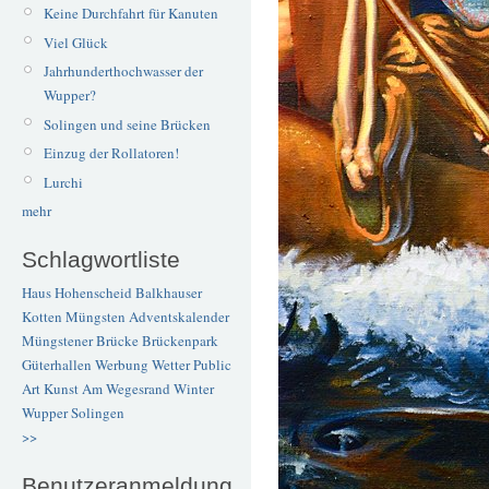
Keine Durchfahrt für Kanuten
Viel Glück
Jahrhunderthochwasser der
Wupper?
Solingen und seine Brücken
Einzug der Rollatoren!
Lurchi
mehr
Schlagwortliste
Haus Hohenscheid
Balkhauser
Kotten
Müngsten
Adventskalender
Müngstener Brücke
Brückenpark
Güterhallen
Werbung
Wetter
Public
Art
Kunst
Am Wegesrand
Winter
Wupper
Solingen
>>
Benutzeranmeldung