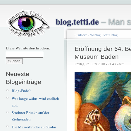
blog.tetti.de
– Man s
Startseite
›
Weblog
›
tetti's blog
Diese Website durchsuchen:
Eröffnung der 64. B
Museum Baden
Freitag, 25. Juni 2010 - 21:43 – tetti
Neueste
Blogeinträge
Blog-Ende?
Was lange währt, wird endlich
gut.
Strohner Brücke auf der
Zielgeraden
Die Messerbrücke zu Strohn