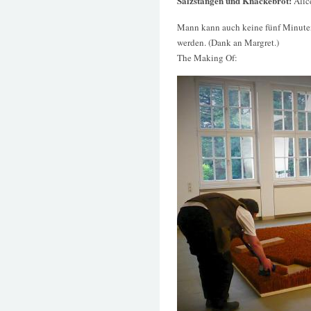
Salzstangen und Knäckebrot:
Alic
Mann kann auch keine fünf Minuten
werden. (Dank an Margret.)
The Making Of: