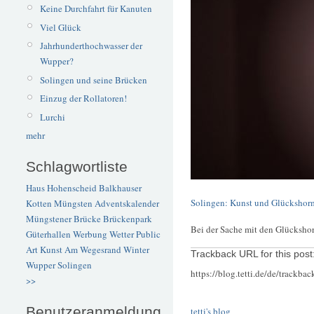
Keine Durchfahrt für Kanuten
Viel Glück
Jahrhunderthochwasser der
Wupper?
Solingen und seine Brücken
Einzug der Rollatoren!
Lurchi
mehr
Schlagwortliste
Haus Hohenscheid
Balkhauser
Solingen: Kunst und Glücksho
Kotten
Müngsten
Adventskalender
Müngstener Brücke
Brückenpark
Bei der Sache mit den Glücksho
Güterhallen
Werbung
Wetter
Public
Art
Kunst
Am Wegesrand
Winter
Trackback URL for this post
Wupper
Solingen
https://blog.tetti.de/de/trackba
>>
Benutzeranmeldung
tetti's blog