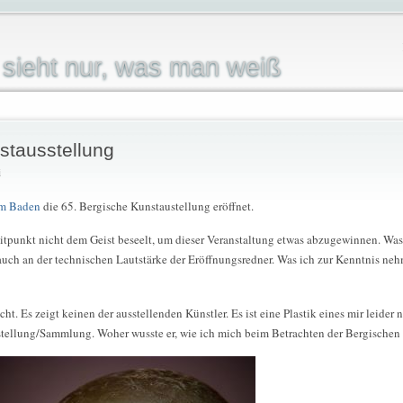
sieht nur, was man weiß
stausstellung
i
m Baden
die 65. Bergische Kunstaustellung eröffnet.
itpunkt nicht dem Geist beseelt, um dieser Veranstaltung etwas abzugewinnen. Was 
 auch an der technischen Lautstärke der Eröffnungsredner. Was ich zur Kenntnis neh
ht. Es zeigt keinen der ausstellenden Künstler. Es ist eine Plastik eines mir leider
stellung/Sammlung. Woher wusste er, wie ich mich beim Betrachten der Bergischen