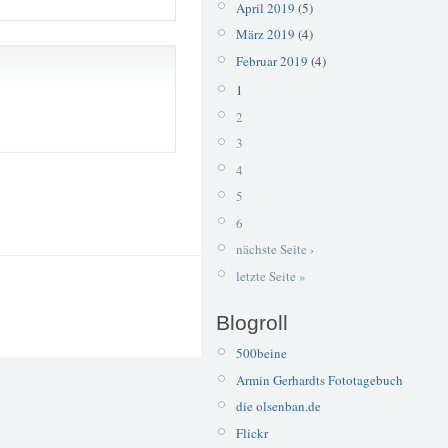
April 2019
(5)
März 2019
(4)
Februar 2019
(4)
1
2
3
4
5
6
nächste Seite ›
letzte Seite »
Blogroll
500beine
Armin Gerhardts Fototagebuch
die olsenban.de
Flickr