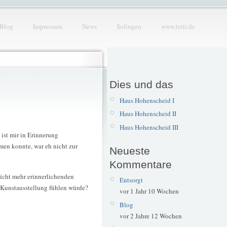
Blog
Impressum
News
Solingen
www.tetti.de
Dies und das
Haus Hohenscheid I
Haus Hohenscheid II
Haus Hohenscheid III
ist mir in Erinnerung
men konnte, war eh nicht zur
Neueste
Kommentare
 nicht mehr erinnerlichenden
Entsorgt
 Kunstausstellung fühlen würde?
vor 1 Jahr 10 Wochen
Blog
vor 2 Jahre 12 Wochen