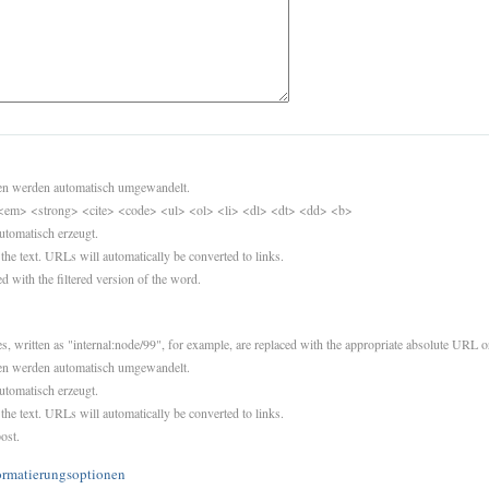
sen werden automatisch umgewandelt.
<em> <strong> <cite> <code> <ul> <ol> <li> <dl> <dt> <dd> <b>
utomatisch erzeugt.
 the text. URLs will automatically be converted to links.
d with the filtered version of the word.
es, written as "internal:node/99", for example, are replaced with the appropriate absolute URL or
sen werden automatisch umgewandelt.
utomatisch erzeugt.
 the text. URLs will automatically be converted to links.
ost.
ormatierungsoptionen