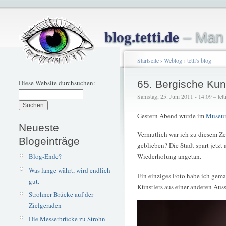
blog.tetti.de
– Man 
Startseite
›
Weblog
›
tetti's blog
Diese Website durchsuchen:
65. Bergische Kun
Samstag, 25. Juni 2011 - 14:09 – tett
Gestern Abend wurde im
Museu
Neueste
Vermutlich war ich zu diesem Ze
Blogeinträge
geblieben? Die Stadt spart jetzt
Blog-Ende?
Wiederholung angetan.
Was lange währt, wird endlich
Ein einziges Foto habe ich gemac
gut.
Künstlers aus einer anderen Aus
Strohner Brücke auf der
Zielgeraden
Die Messerbrücke zu Strohn