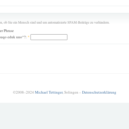
len, ob Sie ein Mensch sind und um automatisierte SPAM-Beiträge zu verhindern.
der Phrase
 suqo eduk uno“?:
*
©2008–2024
Michael Tettinger
, Solingen –
Datenschutzerklärung