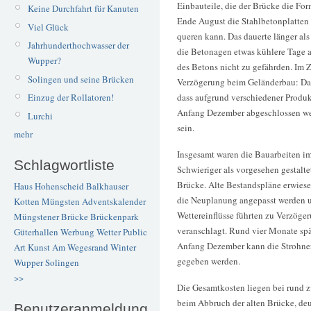
Einbauteile, die der Brücke die Fo
Keine Durchfahrt für Kanuten
Ende August die Stahlbetonplatten 
Viel Glück
queren kann. Das dauerte länger als
Jahrhunderthochwasser der
die Betonagen etwas kühlere Tage 
Wupper?
des Betons nicht zu gefährden. Im Z
Solingen und seine Brücken
Verzögerung beim Geländerbau: Das
Einzug der Rollatoren!
dass aufgrund verschiedener Produk
Anfang Dezember abgeschlossen wer
Lurchi
sein.
mehr
Insgesamt waren die Bauarbeiten im
Schlagwortliste
Schwieriger als vorgesehen gestalte
Brücke. Alte Bestandspläne erwiese
Haus Hohenscheid
Balkhauser
die Neuplanung angepasst werden un
Kotten
Müngsten
Adventskalender
Wettereinflüsse führten zu Verzög
Müngstener Brücke
Brückenpark
veranschlagt. Rund vier Monate spät
Güterhallen
Werbung
Wetter
Public
Anfang Dezember kann die Strohner
Art
Kunst
Am Wegesrand
Winter
gegeben werden.
Wupper
Solingen
>>
Die Gesamtkosten liegen bei rund 
beim Abbruch der alten Brücke, deu
Benutzeranmeldung