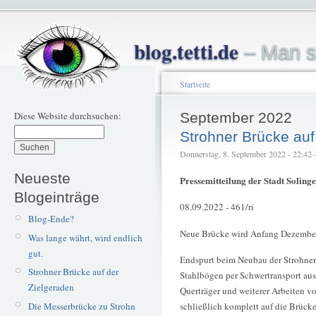
blog.tetti.de
– Man s
Startseite
Diese Website durchsuchen:
September 2022
Strohner Brücke auf
Donnerstag, 8. September 2022 - 22:42 – 
Neueste
Pressemitteilung der Stadt Solinge
Blogeinträge
08.09.2022 - 461/ri
Blog-Ende?
Neue Brücke wird Anfang Dezember
Was lange währt, wird endlich
gut.
Endspurt beim Neubau der Strohner 
Strohner Brücke auf der
Stahlbögen per Schwertransport au
Zielgeraden
Querträger und weiterer Arbeiten vo
Die Messerbrücke zu Strohn
schließlich komplett auf die Brücke