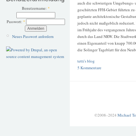
auch die schwierigen Umgebungs- 
Benutzername:
*
geschützten FFH-Gebiet führten zu 
geplante architektonische Gestaltu
Passwort:
*
jedoch nicht maßgeblich reduziert.
im Frühjahr des vergangenen Jahre
durch das Land NRW. Die Stadtwerk
Neues Passwort anfordern
einen Eigenanteil von knapp 700.00
die Solinger Tageblatt für den Neu
tetti's blog
5 Kommentare
©2008–2024
Michael Te