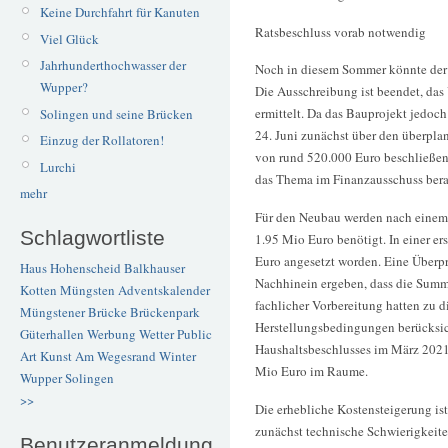
Keine Durchfahrt für Kanuten
Ratsbeschluss vorab notwendig
Viel Glück
Jahrhunderthochwasser der
Noch in diesem Sommer könnte der l
Wupper?
Die Ausschreibung ist beendet, da
ermittelt. Da das Bauprojekt jedoch
Solingen und seine Brücken
24. Juni zunächst über den überpl
Einzug der Rollatoren!
von rund 520.000 Euro beschließen.
Lurchi
das Thema im Finanzausschuss bera
mehr
Für den Neubau werden nach einem 
Schlagwortliste
1.95 Mio Euro benötigt. In einer e
Euro angesetzt worden. Eine Überpr
Haus Hohenscheid
Balkhauser
Nachhinein ergeben, dass die Summe
Kotten
Müngsten
Adventskalender
fachlicher Vorbereitung hatten zu d
Müngstener Brücke
Brückenpark
Herstellungsbedingungen berücksic
Güterhallen
Werbung
Wetter
Public
Haushaltsbeschlusses im März 202
Art
Kunst
Am Wegesrand
Winter
Mio Euro im Raume.
Wupper
Solingen
>>
Die erhebliche Kostensteigerung is
zunächst technische Schwierigkeite
Benutzeranmeldung