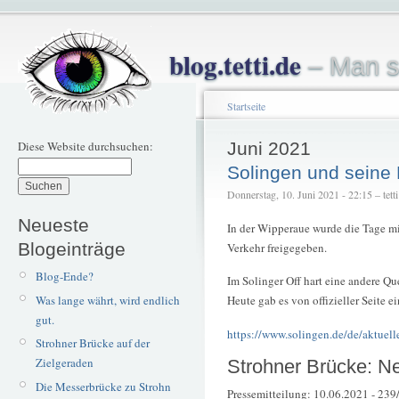
blog.tetti.de
– Man s
Startseite
Diese Website durchsuchen:
Juni 2021
Solingen und seine
Donnerstag, 10. Juni 2021 - 22:15 – tetti
Neueste
In der Wipperaue wurde die Tage 
Blogeinträge
Verkehr freigegeben.
Blog-Ende?
Im Solinger Off hart eine andere Qu
Was lange währt, wird endlich
Heute gab es von offizieller Seite 
gut.
https://www.solingen.de/de/aktuell
Strohner Brücke auf der
Zielgeraden
Strohner Brücke: Ne
Die Messerbrücke zu Strohn
Pressemitteilung: 10.06.2021 - 239/