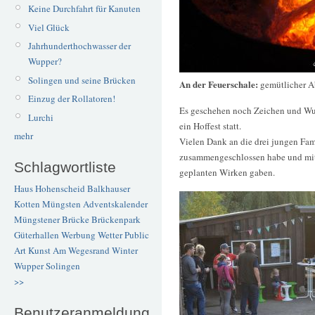
Keine Durchfahrt für Kanuten
Viel Glück
Jahrhunderthochwasser der
Wupper?
Solingen und seine Brücken
An der Feuerschale:
gemütlicher 
Einzug der Rollatoren!
Es geschehen noch Zeichen und Wund
Lurchi
ein Hoffest statt.
mehr
Vielen Dank an die drei jungen Fami
zusammengeschlossen habe und mit 
Schlagwortliste
geplanten Wirken gaben.
Haus Hohenscheid
Balkhauser
Kotten
Müngsten
Adventskalender
Müngstener Brücke
Brückenpark
Güterhallen
Werbung
Wetter
Public
Art
Kunst
Am Wegesrand
Winter
Wupper
Solingen
>>
Benutzeranmeldung