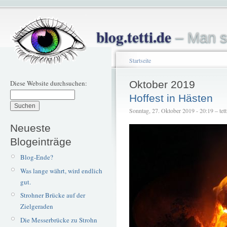
blog.tetti.de
– Man s
Startseite
Diese Website durchsuchen:
Oktober 2019
Hoffest in Hästen
Sonntag, 27. Oktober 2019 - 20:19 – tett
Neueste
Blogeinträge
Blog-Ende?
Was lange währt, wird endlich
gut.
Strohner Brücke auf der
Zielgeraden
Die Messerbrücke zu Strohn