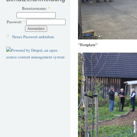
Benutzername:
*
Passwort:
*
Neues Passwort anfordern
"Festplatz"