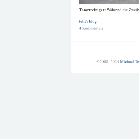
Tatortreiniger:
Während die Zweibe
tetti's blog
4 Kommentare
©2008–2024
Michael Te