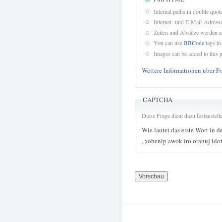
Internal paths in double quot
Internet- und E-Mail-Adres
Zeilen und Absätze werden a
You can use
BBCode
tags in
Images can be added to this p
Weitere Informationen über F
CAPTCHA
Diese Frage dient dazu festzustel
Wie lautet das erste Wort in d
„xohenip awok iro oranuj ido