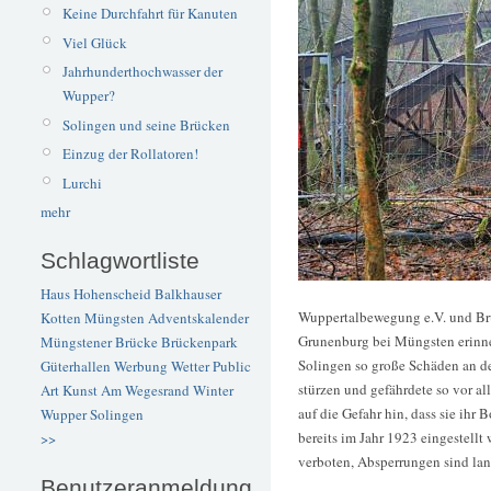
Keine Durchfahrt für Kanuten
Viel Glück
Jahrhunderthochwasser der
Wupper?
Solingen und seine Brücken
Einzug der Rollatoren!
Lurchi
mehr
Schlagwortliste
Haus Hohenscheid
Balkhauser
Wuppertalbewegung e.V. und Br
Kotten
Müngsten
Adventskalender
Grunenburg bei Müngsten erinne
Müngstener Brücke
Brückenpark
Solingen so große Schäden an de
Güterhallen
Werbung
Wetter
Public
stürzen und gefährdete so vor all
Art
Kunst
Am Wegesrand
Winter
auf die Gefahr hin, dass sie ihr
Wupper
Solingen
bereits im Jahr 1923 eingestellt
>>
verboten, Absperrungen sind lan
Benutzeranmeldung