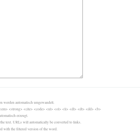
sen werden automatisch umgewandelt.
<em> <strong> <cite> <code> <ul> <ol> <li> <dl> <dt> <dd> <b>
utomatisch erzeugt.
 the text. URLs will automatically be converted to links.
d with the filtered version of the word.