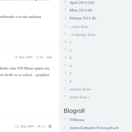
April 2014
(14)
März 2014
(9)
Kraftwerks von der anderen
Februar 2014
(8)
« erste Seite
‹ vorherige Seite
1
2
9. Mai 2009 - 11:45 – tetti
3
4
telle oder 100 Meter später die
5
e heißt es so schon – peripher
6
nächste Seite ›
letzte Seite »
Blogroll
500beine
12. Mai 2009 - 18:13 – 鷹
Armin Gerhardts Fototagebuch