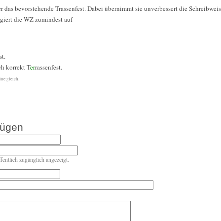
r das bevorstehende Trassenfest. Dabei übernimmt sie unverbessert die Schreibwe
giert die WZ zumindest auf
st.
ch korrekt T
er
rassenfest.
ne gleich.
fügen
ffentlich zugänglich angezeigt.