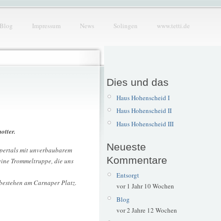
Blog
Impressum
News
Solingen
www.tetti.de
Dies und das
Haus Hohenscheid I
Haus Hohenscheid II
Haus Hohenscheid III
otter.
Neueste
ppertals mit unverbaubarem
Kommentare
eine Trommeltruppe, die uns
Entsorgt
bestehen am Carnaper Platz.
vor 1 Jahr 10 Wochen
Blog
vor 2 Jahre 12 Wochen