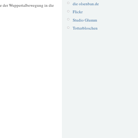
die olsenban.de
ise der Wuppertalbewegung in die
Flickr
Studio Glumm
Totterbloschen