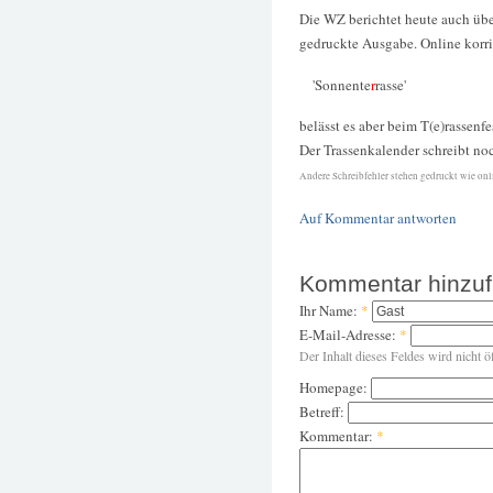
Die WZ berichtet heute auch übe
gedruckte Ausgabe. Online korri
'Sonnente
r
rasse'
belässt es aber beim T(e)rassenfe
Der Trassenkalender schreibt no
Andere Schreibfehler stehen gedruckt wie onli
Auf Kommentar antworten
Kommentar hinzu
Ihr Name:
*
E-Mail-Adresse:
*
Der Inhalt dieses Feldes wird nicht ö
Homepage:
Betreff:
Kommentar:
*