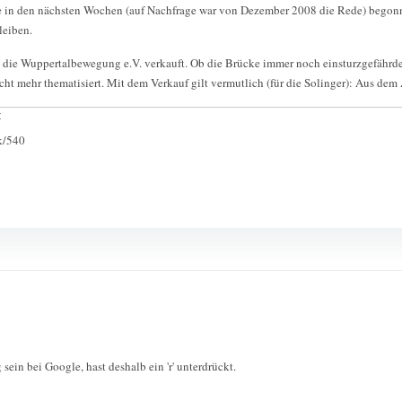
e in den nächsten Wochen (auf Nachfrage war von Dezember 2008 die Rede) begonne
leiben.
n die Wuppertalbewegung e.V. verkauft. Ob die Brücke immer noch einsturzgefährde
cht mehr thematisiert. Mit dem Verkauf gilt vermutlich (für die Solinger): Aus dem
:
ck/540
 sein bei Google, hast deshalb ein 'r' unterdrückt.