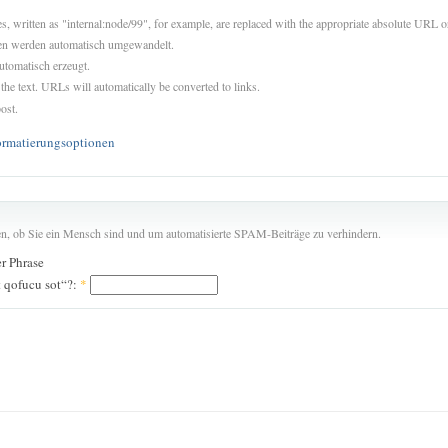
es, written as "internal:node/99", for example, are replaced with the appropriate absolute URL or
sen werden automatisch umgewandelt.
utomatisch erzeugt.
 the text. URLs will automatically be converted to links.
ost.
ormatierungsoptionen
len, ob Sie ein Mensch sind und um automatisierte SPAM-Beiträge zu verhindern.
er Phrase
t qofucu sot“?:
*