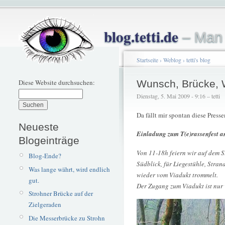
blog.tetti.de
– Man 
Startseite
›
Weblog
›
tetti's blog
Diese Website durchsuchen:
Wunsch, Brücke, 
Dienstag, 5. Mai 2009 - 9:16 – tetti
Da fällt mir spontan diese Pres
Neueste
Einladung zum T(e)rassenfest a
Blogeinträge
Von 11-18h feiern wir auf dem 
Blog-Ende?
Südblick, für Liegestühle, Stra
Was lange währt, wird endlich
wieder vom Viadukt trommelt.
gut.
Der Zugang zum Viadukt ist nu
Strohner Brücke auf der
Zielgeraden
Die Messerbrücke zu Strohn