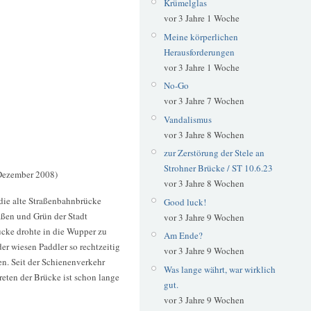
Krümelglas
vor 3 Jahre 1 Woche
Meine körperlichen
Herausforderungen
vor 3 Jahre 1 Woche
No-Go
vor 3 Jahre 7 Wochen
Vandalismus
vor 3 Jahre 8 Wochen
zur Zerstörung der Stele an
Strohner Brücke / ST 10.6.23
Dezember 2008)
vor 3 Jahre 8 Wochen
die alte Straßenbahnbrücke
Good luck!
aßen und Grün der Stadt
vor 3 Jahre 9 Wochen
ücke drohte in die Wupper zu
Am Ende?
der wiesen Paddler so rechtzeitig
vor 3 Jahre 9 Wochen
en. Seit der Schienenverkehr
Was lange währt, war wirklich
reten der Brücke ist schon lange
gut.
vor 3 Jahre 9 Wochen