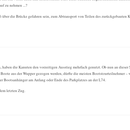
uf zu nehmen ...?
26 über die Brücke gefahren sein, zum Abtransport von Teilen des zurückgebauten 
, haben die Kanuten den vorzeitigen Ausstieg mehrfach genutzt. Ob nun an dieser S
ote aus der Wupper gezogen werden, dürfte die meisten Bootstourteilnehmer – wi
 der Bootsanhänger am Anfang oder Ende des Parkplatzes an der L74.
dem letzten Zug.