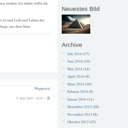
n werden, bis dahin sollte die
Neuestes Bild
t ist und Leib und Leben der
 Auge, aus dem Sinn.
Archive
Juli 2016
(17)
Juni 2016
(19)
Mai 2016
(14)
Brücke
April 2016
(9)
Müngsten
März 2016
(10)
Wuppertal
Februar 2016
(9)
5. Mai 2009 - 18:47 – 鷹
Januar 2016
(11)
Dezember 2015
(20)
November 2015
(8)
Oktober 2015
(23)