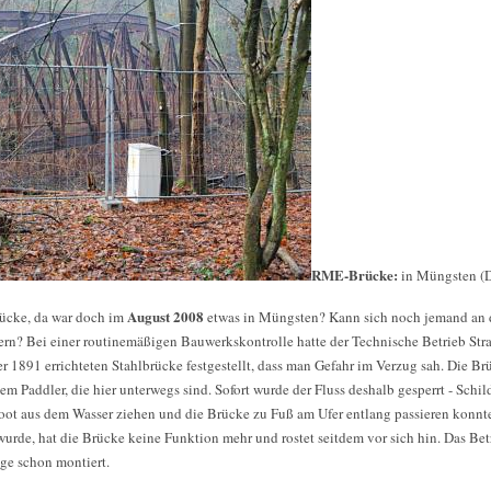
RME-Brücke:
in Müngsten (
August 2008
ücke, da war doch im
etwas in Müngsten? Kann sich noch jemand an 
rn? Bei einer routinemäßigen Bauwerkskontrolle hatte der Technische Betrieb Str
r 1891 errichteten Stahlbrücke festgestellt, dass man Gefahr im Verzug sah. Die Br
em Paddler, die hier unterwegs sind. Sofort wurde der Fluss deshalb gesperrt - Schil
 Boot aus dem Wasser ziehen und die Brücke zu Fuß am Ufer entlang passieren konnt
 wurde, hat die Brücke keine Funktion mehr und rostet seitdem vor sich hin. Das Bet
ge schon montiert.