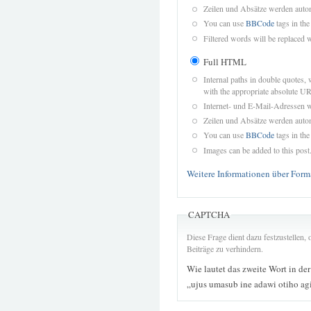
Zeilen und Absätze werden autom
You can use
BBCode
tags in the
Filtered words will be replaced w
Full HTML
Internal paths in double quotes, 
with the appropriate absolute URL
Internet- und E-Mail-Adressen 
Zeilen und Absätze werden autom
You can use
BBCode
tags in the
Images can be added to this post
Weitere Informationen über Form
CAPTCHA
Diese Frage dient dazu festzustellen
Beiträge zu verhindern.
Wie lautet das zweite Wort in de
„ujus umasub ine adawi otiho a