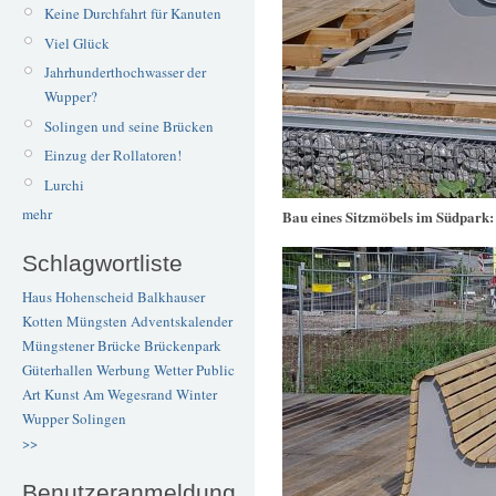
Keine Durchfahrt für Kanuten
Viel Glück
Jahrhunderthochwasser der
Wupper?
Solingen und seine Brücken
Einzug der Rollatoren!
Lurchi
mehr
Bau eines Sitzmöbels im Südpark
Schlagwortliste
Haus Hohenscheid
Balkhauser
Kotten
Müngsten
Adventskalender
Müngstener Brücke
Brückenpark
Güterhallen
Werbung
Wetter
Public
Art
Kunst
Am Wegesrand
Winter
Wupper
Solingen
>>
Benutzeranmeldung