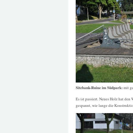
Sitzbank-Ruine im Südpark:
mit g
Es ist passiert. Neues Holz hat den
gespannt, wie lange die Konstruktio