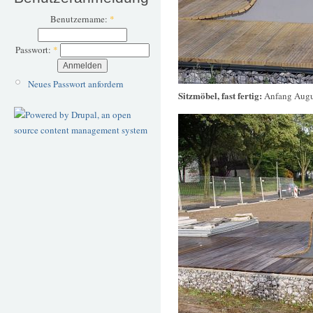
Benutzername:
*
Passwort:
*
Neues Passwort anfordern
Sitzmöbel, fast fertig:
Anfang Augu