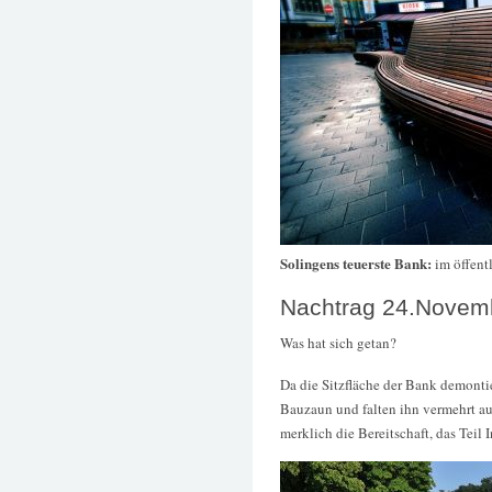
Solingens teuerste Bank:
im öffen
Nachtrag 24.Novem
Was hat sich getan?
Da die Sitzfläche der Bank demontie
Bauzaun und falten ihn vermehrt au
merklich die Bereitschaft, das Teil 