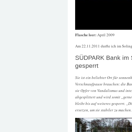
Flasche leer:
April 2009
Am 22.11.2011 durfte ich im Solinge
SÜDPARK Bank im S
gesperrt
Sie ist ein beliebter Ort für sonne
Verschnaufpause brauchen: die Bank
sie Opfer von Vandalismus und inte
abgesplittert und wird somit „gern
bleibt bis auf weiteres gesperrt. „D
ersetzen, um sie stabiler zu machen